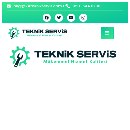
bilgi@24teknikservis.com.tr
0501 644 18 80
Bölgeler