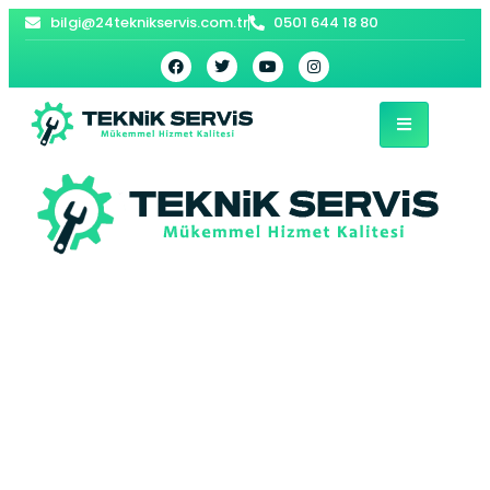
bilgi@24teknikservis.com.tr
0501 644 18 80
Fatih E.C.A Kombi
Servisi –