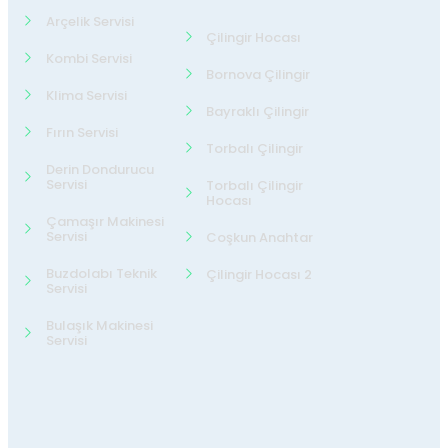
Arçelik Servisi
Çilingir Hocası
Kombi Servisi
Bornova Çilingir
Klima Servisi
Bayraklı Çilingir
Fırın Servisi
Torbalı Çilingir
Derin Dondurucu
Servisi
Torbalı Çilingir
Hocası
Çamaşır Makinesi
Servisi
Coşkun Anahtar
Buzdolabı Teknik
Çilingir Hocası 2
Servisi
Bulaşık Makinesi
Servisi