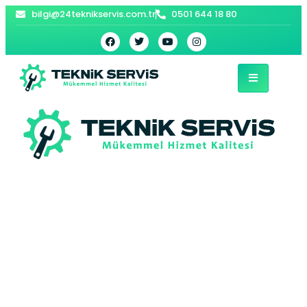
bilgi@24teknikservis.com.tr
0501 644 18 80
Söğütlüçeşme
E.C.A Kombi Servisi