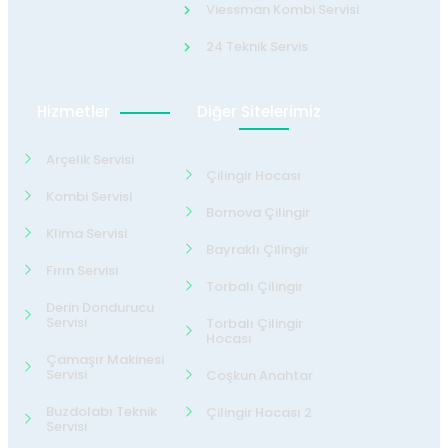
Viessman Kombi Servisi
24 Teknik Servis
Hizmetler
Diğer Sitelerimiz
Arçelik Servisi
Çilingir Hocası
Kombi Servisi
Bornova Çilingir
Klima Servisi
Bayraklı Çilingir
Fırın Servisi
Torbalı Çilingir
Derin Dondurucu
Servisi
Torbalı Çilingir
Hocası
Çamaşır Makinesi
Servisi
Coşkun Anahtar
Buzdolabı Teknik
Çilingir Hocası 2
Servisi