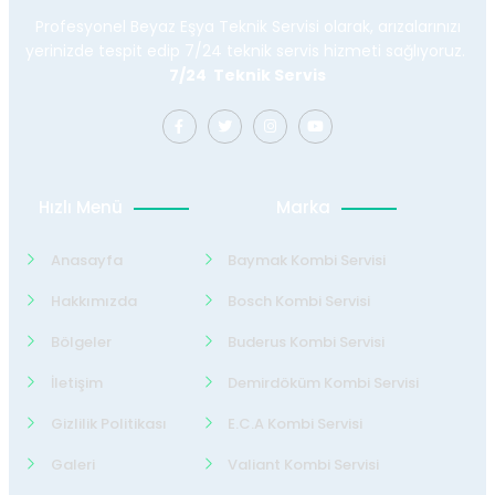
Profesyonel Beyaz Eşya Teknik Servisi olarak, arızalarınızı
yerinizde tespit edip 7/24 teknik servis hizmeti sağlıyoruz.
7/24 Teknik Servis
Hızlı Menü
Marka
Anasayfa
Baymak Kombi Servisi
Hakkımızda
Bosch Kombi Servisi
Bölgeler
Buderus Kombi Servisi
İletişim
Demirdöküm Kombi Servisi
Gizlilik Politikası
E.C.A Kombi Servisi
Galeri
Valiant Kombi Servisi