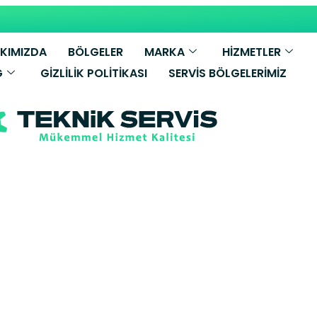
KIMIZDA
BÖLGELER
MARKA
HİZMETLER
G
GIZLILIK POLITIKASI
SERVIS BÖLGELERIMIZ
C.A Kombi Servi
şa Yetkili Se