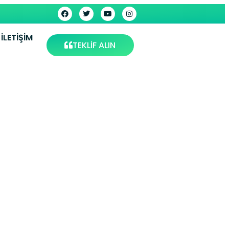
İLETIŞIM
TEKLİF ALIN
si –
rvis