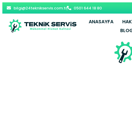
bilgi@24teknikservis.com.tr
0501 644 18 80
ANASAYFA
HAK
BLO
Vatan E.
Bayrampa