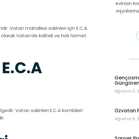
evinizin k
eşyalarını
ir. Vatan mahallesi sakinleri için E.C.A
i olarak Vatan’de kaliteli ve hızlı hizmet
 E.C.A
Gençosman
Güngören 
Ağustos 5, 
edir. Vatan sakinleri E.C.A kombileri
Özvatan P
r.
Ağustos 5, 
Sarıyer Pr