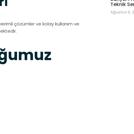
ri
Teknik Se
Ağustos 5, 
verimli çözümler ve kolay kullanım ve
ektedir.
uğumuz