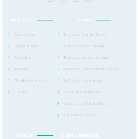
Hızlı Menü
Marka
Anasayfa
Baymak Kombi Servisi
Hakkımızda
Bosch Kombi Servisi
Bölgeler
Buderus Kombi Servisi
İletişim
Demirdöküm Kombi Servisi
Gizlilik Politikası
E.C.A Kombi Servisi
Galeri
Valiant Kombi Servisi
Viessman Kombi Servisi
24 Teknik Servis
Hizmetler
Diğer Sitelerimiz