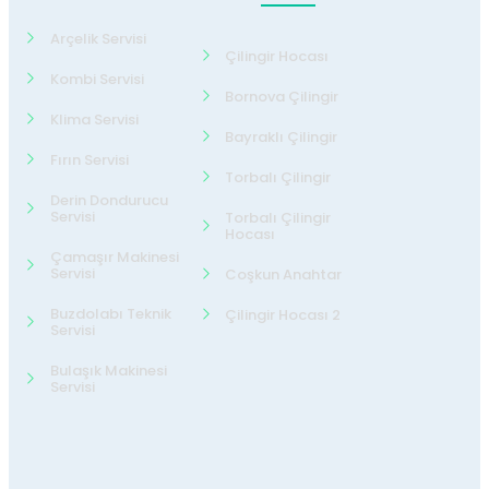
Arçelik Servisi
Çilingir Hocası
Kombi Servisi
Bornova Çilingir
Klima Servisi
Bayraklı Çilingir
Fırın Servisi
Torbalı Çilingir
Derin Dondurucu
Servisi
Torbalı Çilingir
Hocası
Çamaşır Makinesi
Servisi
Coşkun Anahtar
Buzdolabı Teknik
Çilingir Hocası 2
Servisi
Bulaşık Makinesi
Servisi