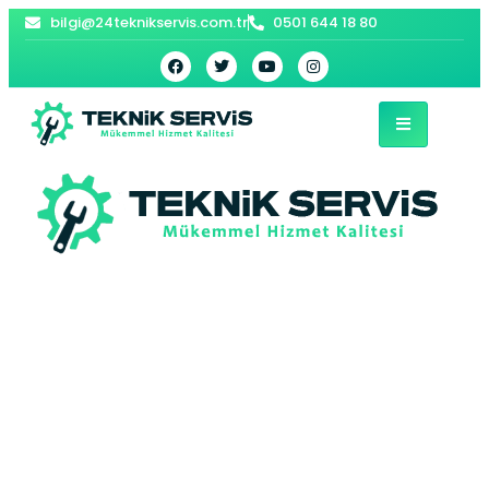
bilgi@24teknikservis.com.tr
0501 644 18 80
Denizköşkler E.C.A
Kombi Servisi –