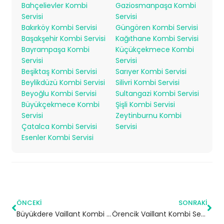
Bahçelievler Kombi
Gaziosmanpaşa Kombi
Servisi
Servisi
Bakırköy Kombi Servisi
Güngören Kombi Servisi
Başakşehir Kombi Servisi
Kağıthane Kombi Servisi
Bayrampaşa Kombi
Küçükçekmece Kombi
Servisi
Servisi
Beşiktaş Kombi Servisi
Sarıyer Kombi Servisi
Beylikdüzü Kombi Servisi
Silivri Kombi Servisi
Beyoğlu Kombi Servisi
Sultangazi Kombi Servisi
Büyükçekmece Kombi
Şişli Kombi Servisi
Servisi
Zeytinburnu Kombi
Çatalca Kombi Servisi
Servisi
Esenler Kombi Servisi
ÖNCEKI
SONRAKI
Büyükdere Vaillant Kombi Servisi – Sarıyer Yetkili Servis
Örencik Vaillant Kombi Servisi – Çatalca Yetkili Servis