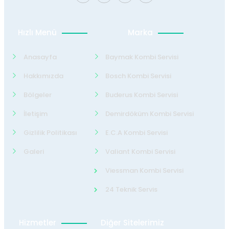
Hızlı Menü
Marka
Anasayfa
Baymak Kombi Servisi
Hakkımızda
Bosch Kombi Servisi
Bölgeler
Buderus Kombi Servisi
İletişim
Demirdöküm Kombi Servisi
Gizlilik Politikası
E.C.A Kombi Servisi
Galeri
Valiant Kombi Servisi
Viessman Kombi Servisi
24 Teknik Servis
Hizmetler
Diğer Sitelerimiz