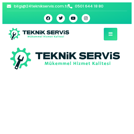
bilgi@24teknikservis.com.tr
0501 644 18 80
Akevler E.C.A
Kombi Servisi –