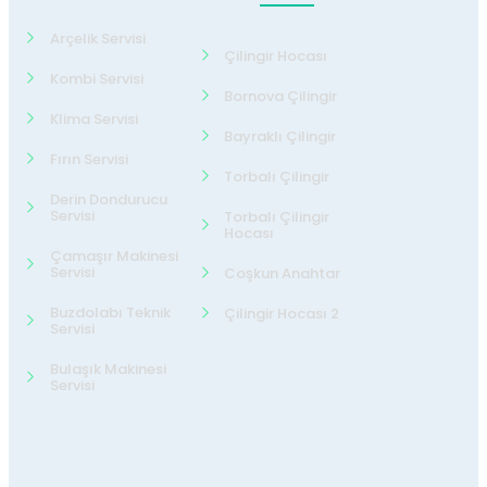
Arçelik Servisi
Çilingir Hocası
Kombi Servisi
Bornova Çilingir
Klima Servisi
Bayraklı Çilingir
Fırın Servisi
Torbalı Çilingir
Derin Dondurucu
Servisi
Torbalı Çilingir
Hocası
Çamaşır Makinesi
Servisi
Coşkun Anahtar
Buzdolabı Teknik
Çilingir Hocası 2
Servisi
Bulaşık Makinesi
Servisi