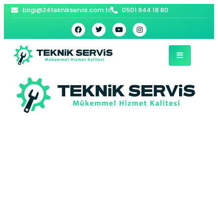
bilgi@24teknikservis.com.tr
0501 644 18 80
Arnavutköy E.C.A
Kombi Servisi –