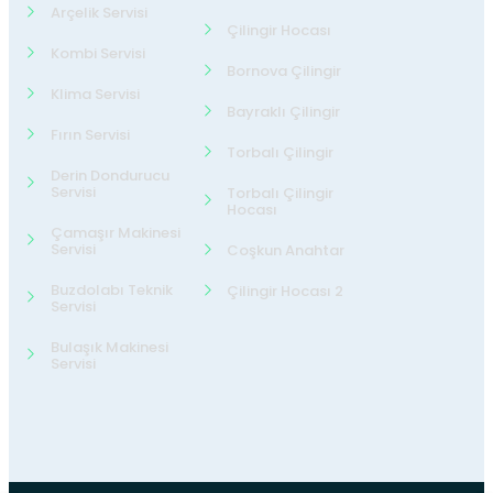
Arçelik Servisi
Çilingir Hocası
Kombi Servisi
Bornova Çilingir
Klima Servisi
Bayraklı Çilingir
Fırın Servisi
Torbalı Çilingir
Derin Dondurucu
Servisi
Torbalı Çilingir
Hocası
Çamaşır Makinesi
Servisi
Coşkun Anahtar
Buzdolabı Teknik
Çilingir Hocası 2
Servisi
Bulaşık Makinesi
Servisi