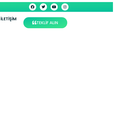
İLETIŞIM
TEKLİF ALIN
rvisi –
ervis