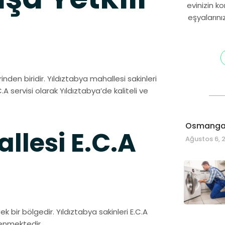
evinizin k
eşyalarını
nden biridir. Yıldıztabya mahallesi sakinleri
C.A servisi olarak Yıldıztabya’de kaliteli ve
Osmangaz
llesi E.C.A
Ağustos 6, 
bir bölgedir. Yıldıztabya sakinleri E.C.A
venmektedir.