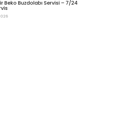
r Beko Buzdolabı Servisi – 7/24
rvis
2026