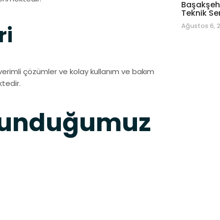
Başakşehi
Teknik Se
Ağustos 6, 
ri
verimli çözümler ve kolay kullanım ve bakım
ktedir.
 Sunduğumuz