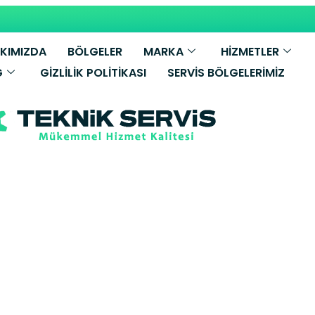
KIMIZDA
BÖLGELER
MARKA
HİZMETLER
G
GIZLILIK POLITIKASI
SERVIS BÖLGELERIMIZ
 E.C.A Kombi Se
paşa Yetkili S