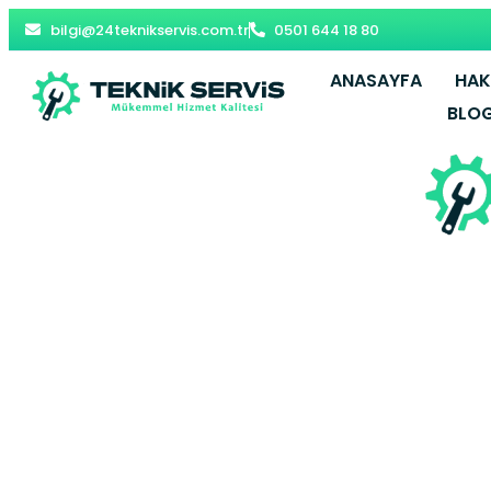
bilgi@24teknikservis.com.tr
0501 644 18 80
ANASAYFA
HAK
BLO
Yıldıztabya
Gaziosman