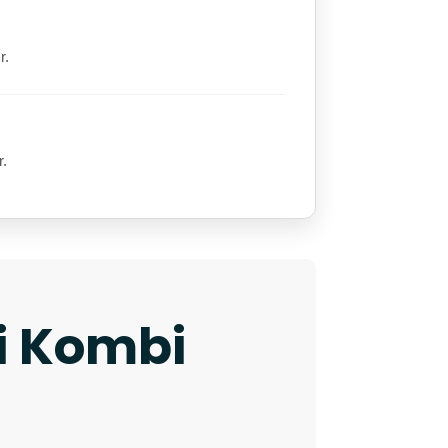
r.
r.
ki Kombi