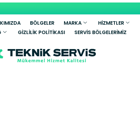
KIMIZDA
BÖLGELER
MARKA
HİZMETLER
G
GIZLILIK POLITIKASI
SERVIS BÖLGELERIMIZ
.C.A Kombi Serv
üzü Yetkili Ser