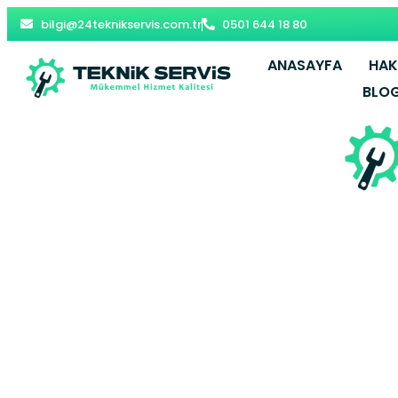
bilgi@24teknikservis.com.tr
0501 644 18 80
ANASAYFA
HAK
BLO
Yakuplu E
Beylikd