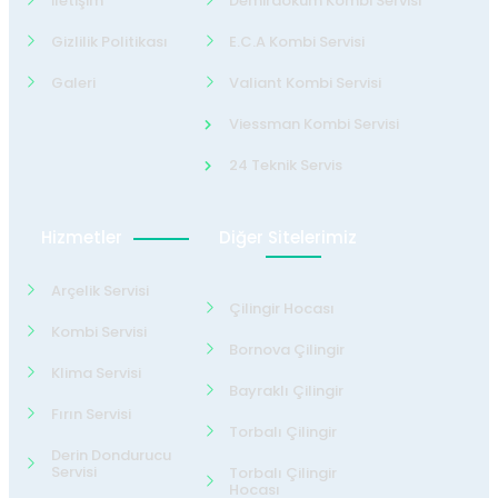
İletişim
Demirdöküm Kombi Servisi
Gizlilik Politikası
E.C.A Kombi Servisi
Galeri
Valiant Kombi Servisi
Viessman Kombi Servisi
24 Teknik Servis
Hizmetler
Diğer Sitelerimiz
Arçelik Servisi
Çilingir Hocası
Kombi Servisi
Bornova Çilingir
Klima Servisi
Bayraklı Çilingir
Fırın Servisi
Torbalı Çilingir
Derin Dondurucu
Servisi
Torbalı Çilingir
Hocası