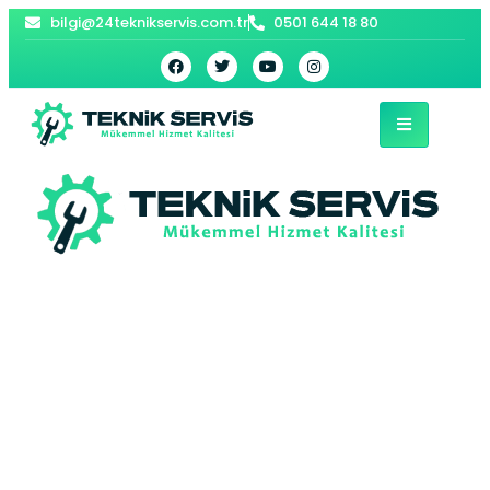
bilgi@24teknikservis.com.tr
0501 644 18 80
Fatih Sultan
Mehmet E.C.A
Kombi Servisi –