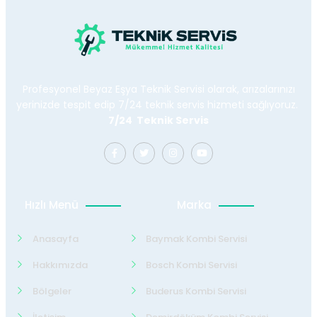
Profesyonel Beyaz Eşya Teknik Servisi olarak, arızalarınızı
yerinizde tespit edip 7/24 teknik servis hizmeti sağlıyoruz.
7/24 Teknik Servis
Hızlı Menü
Marka
Anasayfa
Baymak Kombi Servisi
Hakkımızda
Bosch Kombi Servisi
Bölgeler
Buderus Kombi Servisi