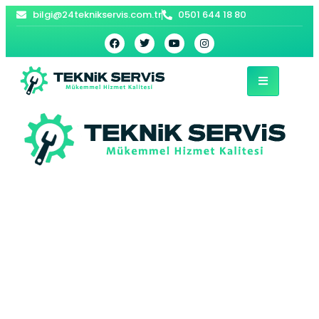
bilgi@24teknikservis.com.tr
0501 644 18 80
Güngören ECA