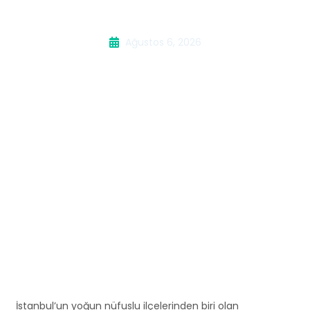
Kombi Servisi
Ağustos 6, 2026
İstanbul’un yoğun nüfuslu ilçelerinden biri olan