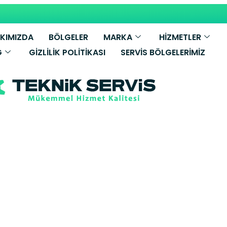
KIMIZDA
BÖLGELER
MARKA
HİZMETLER
G
GIZLILIK POLITIKASI
SERVIS BÖLGELERIMIZ
.C.A Kombi Serv
ar Yetkili Servi