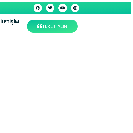
İLETIŞIM
TEKLİF ALIN
isi –
s