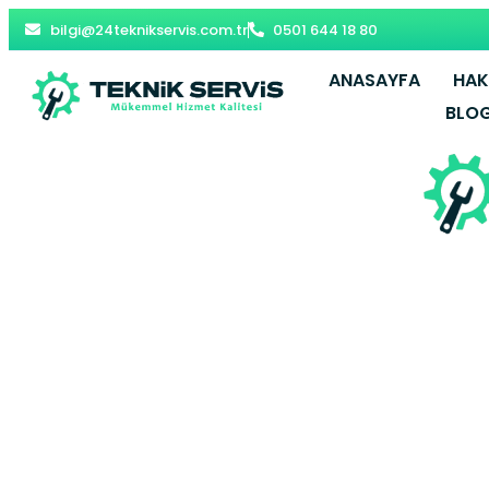
bilgi@24teknikservis.com.tr
0501 644 18 80
ANASAYFA
HAK
BLO
Ambarlı E
Avcıl