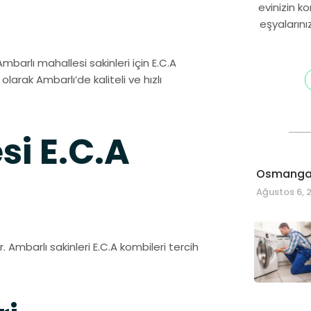
evinizin k
eşyalarını
Ambarlı mahallesi sakinleri için E.C.A
 olarak Ambarlı’de kaliteli ve hızlı
si E.C.A
Osmangaz
Ağustos 6, 
. Ambarlı sakinleri E.C.A kombileri tercih