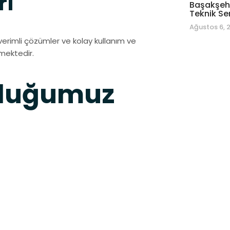
ri
Başakşehi
Teknik Se
Ağustos 6, 
verimli çözümler ve kolay kullanım ve
lmektedir.
nduğumuz