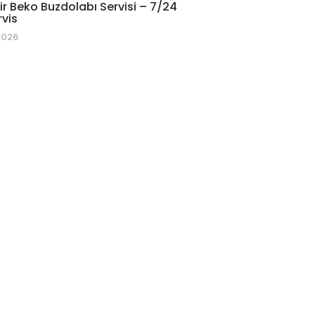
r Beko Buzdolabı Servisi – 7/24
rvis
2026