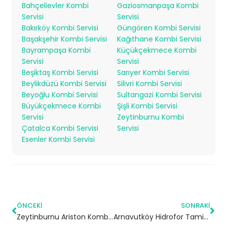
Bahçelievler Kombi
Gaziosmanpaşa Kombi
Servisi
Servisi
Bakırköy Kombi Servisi
Güngören Kombi Servisi
Başakşehir Kombi Servisi
Kağıthane Kombi Servisi
Bayrampaşa Kombi
Küçükçekmece Kombi
Servisi
Servisi
Beşiktaş Kombi Servisi
Sarıyer Kombi Servisi
Beylikdüzü Kombi Servisi
Silivri Kombi Servisi
Beyoğlu Kombi Servisi
Sultangazi Kombi Servisi
Büyükçekmece Kombi
Şişli Kombi Servisi
Servisi
Zeytinburnu Kombi
Çatalca Kombi Servisi
Servisi
Esenler Kombi Servisi
ÖNCEKI
SONRAKI
Zeytinburnu Ariston Kombi Servisi – 7/24 Teknik Servis
Arnavutköy Hidrofor Tamiri – 7/24 Acil Servis