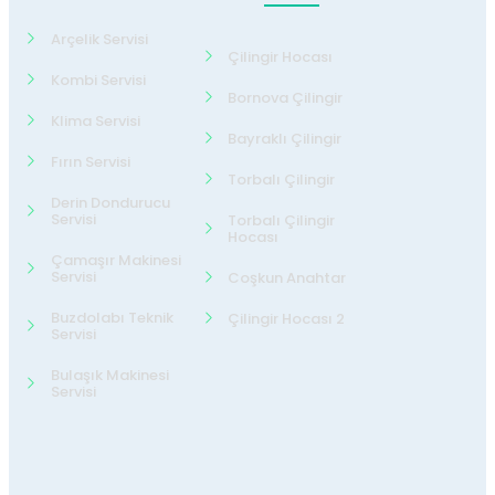
Arçelik Servisi
Çilingir Hocası
Kombi Servisi
Bornova Çilingir
Klima Servisi
Bayraklı Çilingir
Fırın Servisi
Torbalı Çilingir
Derin Dondurucu
Servisi
Torbalı Çilingir
Hocası
Çamaşır Makinesi
Servisi
Coşkun Anahtar
Buzdolabı Teknik
Çilingir Hocası 2
Servisi
Bulaşık Makinesi
Servisi