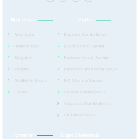
Hızlı Menü
Marka
Anasayfa
Baymak Kombi Servisi
Hakkımızda
Bosch Kombi Servisi
Bölgeler
Buderus Kombi Servisi
İletişim
Demirdöküm Kombi Servisi
Gizlilik Politikası
E.C.A Kombi Servisi
Galeri
Valiant Kombi Servisi
Viessman Kombi Servisi
24 Teknik Servis
Hizmetler
Diğer Sitelerimiz