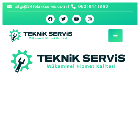
bilgi@24teknikservis.com.tr
0501 644 18 80
University E.C.A
Kombi Servisi –