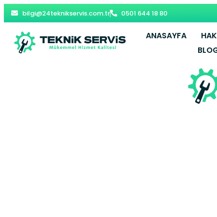
bilgi@24teknikservis.com.tr
0501 644 18 80
ANASAYFA
HAK
BLO
Adana E.