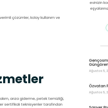
evinizin k
eşyalarını
verimli çözümler, kolay kullanım ve
Gençosman
Güngören 
Ağustos 5, 
metler
Özvatan P
Ağustos 5, 
bakım, arıza giderme, petek temizliği,
 sertifikalı teknisyenler tarafından
Sarıyer Pr