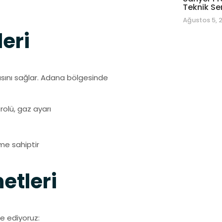
Teknik Se
Ağustos 5, 
eri
asını sağlar. Adana bölgesinde
olü, gaz ayarı
me sahiptir
etleri
le ediyoruz: