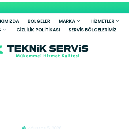
KIMIZDA
BÖLGELER
MARKA
HİZMETLER
G
GIZLILIK POLITIKASI
SERVIS BÖLGELERIMIZ
C.A Kombi Ser
Ağustos 5, 2026