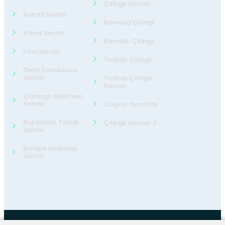
Çilingir Hocası
Kombi Servisi
Bornova Çilingir
Klima Servisi
Bayraklı Çilingir
Fırın Servisi
Torbalı Çilingir
Derin Dondurucu
Servisi
Torbalı Çilingir
Hocası
Çamaşır Makinesi
Servisi
Coşkun Anahtar
Buzdolabı Teknik
Çilingir Hocası 2
Servisi
Bulaşık Makinesi
Servisi