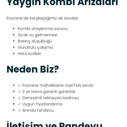
Yaygın Kombi Arızaları
Postane’de karşılaştığımız sık arızalar:
Kombi ateşlenme sorunu
Sıcak su gelmemesi
Basınç düşüklüğü
Gürültülü çalışma
Hata kodları
Neden Biz?
✓ Postane mahallesine özel hızlı servis
✓ 2 yıl resmi garanti garantisi
✓ Deneyimli teknisyen kadrosu
✓ Uygun fiyatlandırma
✓ Anında randevu
İletişim ve Randevu