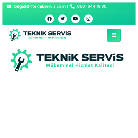
bilgi@24teknikservis.com.tr
0501 644 18 80
Postane E.C.A
Kombi Servisi –