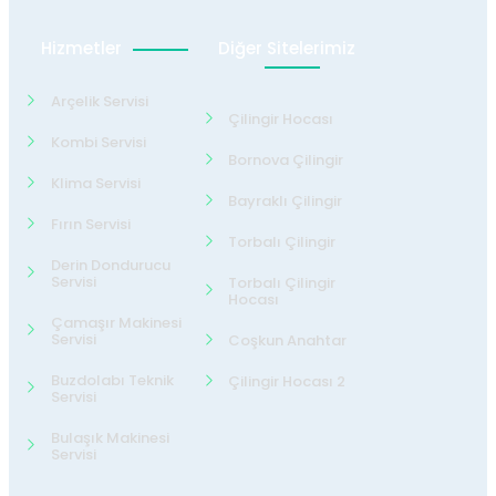
Hizmetler
Diğer Sitelerimiz
Arçelik Servisi
Çilingir Hocası
Kombi Servisi
Bornova Çilingir
Klima Servisi
Bayraklı Çilingir
Fırın Servisi
Torbalı Çilingir
Derin Dondurucu
Servisi
Torbalı Çilingir
Hocası
Çamaşır Makinesi
Servisi
Coşkun Anahtar
Buzdolabı Teknik
Çilingir Hocası 2
Servisi
Bulaşık Makinesi
Servisi