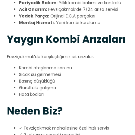
Periyodik Bakım:
Yıllık kombi bakımı ve kontrolü
Acil Onarım:
Fevziçakmak’de 7/24 arıza servisi
Yedek Parça:
Orijinal E.C.A parçaları
Montaj Hizmeti:
Yeni kombi kurulumu
Yaygın Kombi Arızaları
Fevziçakmak’de karşılaştığımız sık arızalar:
Kombi ateşlenme sorunu
Sıcak su gelmemesi
Basınç düşüklüğü
Gürültülü çalışma
Hata kodları
Neden Biz?
✓ Fevziçakmak mahallesine özel hızlı servis
✓ 2 yıl resmi garanti garantisi