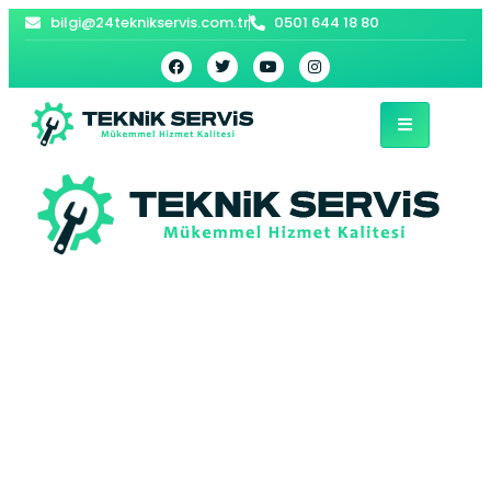
bilgi@24teknikservis.com.tr
0501 644 18 80
Fevziçakmak E.C.A
Kombi Servisi –