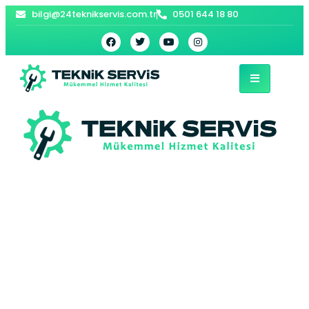
bilgi@24teknikservis.com.tr
0501 644 18 80
Hakkımızda