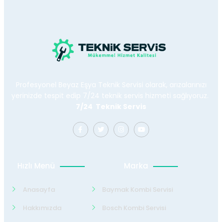
Profesyonel Beyaz Eşya Teknik Servisi olarak, arızalarınızı
yerinizde tespit edip 7/24 teknik servis hizmeti sağlıyoruz.
7/24 Teknik Servis
Hızlı Menü
Marka
Anasayfa
Baymak Kombi Servisi
Hakkımızda
Bosch Kombi Servisi