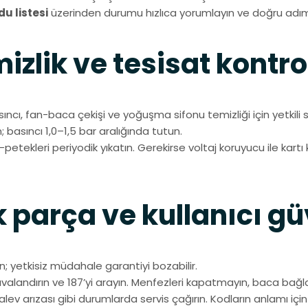
u listesi
üzerinden durumu hızlıca yorumlayın ve doğru adımı
mizlik ve tesisat kontro
ncı, fan-baca çekişi ve yoğuşma sifonu temizliği için yetkili s
 basıncı 1,0–1,5 bar aralığında tutun.
-petekleri periyodik yıkatın. Gerekirse voltaj koruyucu ile kart
k parça ve kullanıcı gü
n; yetkisiz müdahale garantiyi bozabilir.
valandırın ve 187’yi arayın. Menfezleri kapatmayın, baca bağ
alev arızası gibi durumlarda servis çağırın. Kodların anlamı içi