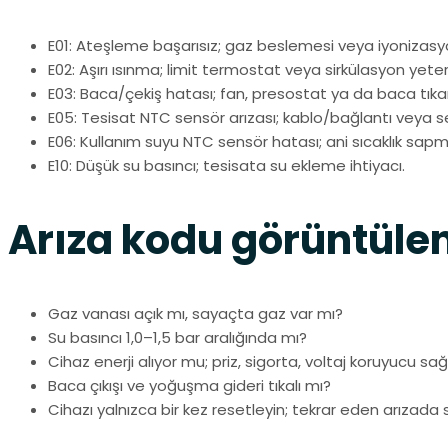
E01: Ateşleme başarısız; gaz beslemesi veya iyonizasy
E02: Aşırı ısınma; limit termostat veya sirkülasyon yeters
E03: Baca/çekiş hatası; fan, presostat ya da baca tıkanı
E05: Tesisat NTC sensör arızası; kablo/bağlantı veya 
E06: Kullanım suyu NTC sensör hatası; ani sıcaklık sapma
E10: Düşük su basıncı; tesisata su ekleme ihtiyacı.
Arıza kodu görüntülen
Gaz vanası açık mı, sayaçta gaz var mı?
Su basıncı 1,0–1,5 bar aralığında mı?
Cihaz enerji alıyor mu; priz, sigorta, voltaj koruyucu s
Baca çıkışı ve yoğuşma gideri tıkalı mı?
Cihazı yalnızca bir kez resetleyin; tekrar eden arızada