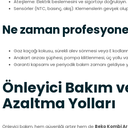
Ateşleme: Elektrik beslemesini ve sigortayı doğrulayın. G
Sensörler (NTC, basınç, akış): Klemenslerin gevşek olup
Ne zaman profesyonel
Gaz kaçağı kokusu, sürekli alev sönmesi veya E kodları
Anakart arızası şüphesi, pompa kilitlenmesi, üç yollu 
Garanti kapsamı ve periyodik bakım zamanı geldiyse yetk
Önleyici Bakım ve
Azaltma Yolları
Önleyici bakım, hem güvenliği artırır hem de
Beko Kombi Ar