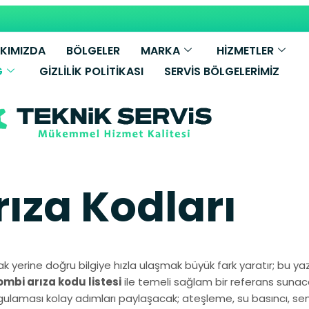
KIMIZDA
BÖLGELER
MARKA
HİZMETLER
G
GIZLILIK POLITIKASI
SERVIS BÖLGELERIMIZ
ıza Kodları
 yerine doğru bilgiye hızla ulaşmak büyük fark yaratır; bu y
mbi arıza kodu listesi
ile temeli sağlam bir referans sunaca
ygulaması kolay adımları paylaşacak; ateşleme, su basıncı, sens