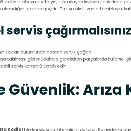
erekirse cihazı resetleyin; tekrarlayan kıvılcım seslerinde gaz 
 olmadığını gözden geçirin. Toz ve oksit varsa temizleyin; kabl
 servis çağırmalısını
nın tekrarı durumunda hemen servis çağırın.
vana takılması gibi müdahale gerektiren parçalarda kullanıcı i
ili servis kontrolü tercih edin.
 Güvenlik: Arıza 
ıza Kodları
ile karşılaşma ihtimalinizi düşürür. Bu nedenle düze