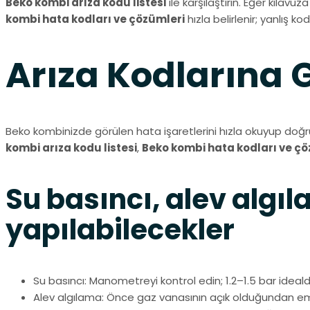
Beko kombi arıza kodu listesi
ile karşılaştırın. Eğer kıla
kombi hata kodları ve çözümleri
hızla belirlenir; yanlış 
Arıza Kodlarına 
Beko kombinizde görülen hata işaretlerini hızla okuyup doğru a
kombi arıza kodu listesi
,
Beko kombi hata kodları ve çö
Su basıncı, alev algı
yapılabilecekler
Su basıncı: Manometreyi kontrol edin; 1.2–1.5 bar ide
Alev algılama: Önce gaz vanasının açık olduğundan emin 