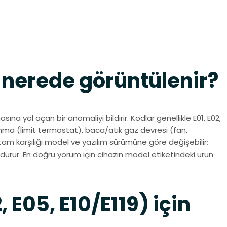
 nerede görüntülenir?
a yol açan bir anomaliyi bildirir. Kodlar genellikle E01, E02,
sınma (limit termostat), baca/atık gaz devresi (fan,
 tam karşılığı model ve yazılım sürümüne göre değişebilir;
rdurur. En doğru yorum için cihazın model etiketindeki ürün
, E05, E10/E119) için