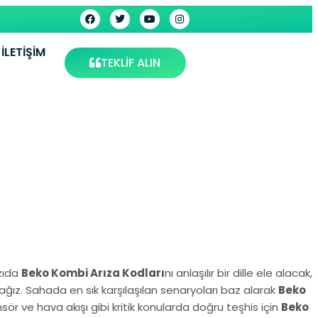
İLETIŞIM
TEKLİF ALIN
azıda
Beko Kombi Arıza Kodları
nı anlaşılır bir dille ele alacak,
ğız. Sahada en sık karşılaşılan senaryoları baz alarak
Beko
ör ve hava akışı gibi kritik konularda doğru teşhis için
Beko