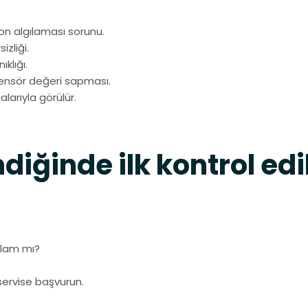
on algılaması sorunu.
izliği.
klığı.
sensör değeri sapması.
larıyla görülür.
diğinde ilk kontrol ed
ağlam mı?
 servise başvurun.