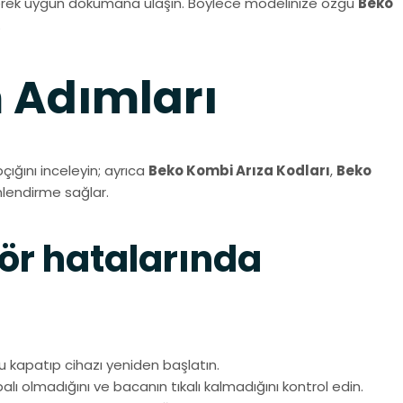
 girerek uygun dokümana ulaşın. Böylece modelinize özgü
Beko
.
 Adımları
çığını inceleyin; ayrıca
Beko Kombi Arıza Kodları
,
Beko
önlendirme sağlar.
sör hatalarında
 kapatıp cihazı yeniden başlatın.
lı olmadığını ve bacanın tıkalı kalmadığını kontrol edin.