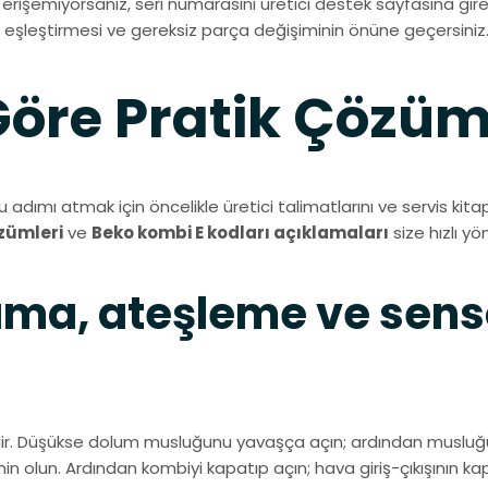
vuza erişemiyorsanız, seri numarasını üretici destek sayfasına
kod eşleştirmesi ve gereksiz parça değişiminin önüne geçersiniz
Göre Pratik Çözüm
dımı atmak için öncelikle üretici talimatlarını ve servis kitap
zümleri
ve
Beko kombi E kodları açıklamaları
size hızlı y
lama, ateşleme ve sen
aldir. Düşükse dolum musluğunu yavaşça açın; ardından musluğu
olun. Ardından kombiyi kapatıp açın; hava giriş-çıkışının kapa