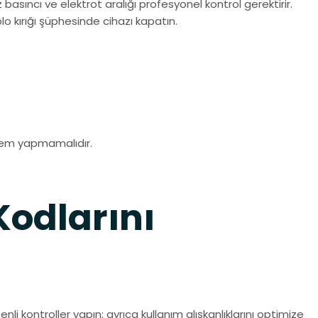
basıncı ve elektrot aralığı profesyonel kontrol gerektirir.
o kırığı şüphesinde cihazı kapatın.
z
şlem yapmamalıdır.
Kodlarını
nli kontroller yapın; ayrıca kullanım alışkanlıklarını optimize