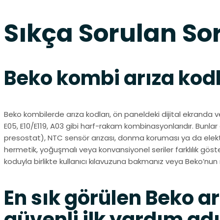
Sıkça Sorulan So
Beko kombi arıza kodl
Beko kombilerde arıza kodları, ön paneldeki dijital ekranda ve
E05, E10/E119, A03 gibi harf-rakam kombinasyonlarıdır. Bunlar
presostat), NTC sensör arızası, donma koruması ya da elektron
hermetik, yoğuşmalı veya konvansiyonel seriler farklılık göst
koduyla birlikte kullanıcı kılavuzuna bakmanız veya Beko’nun 
En sık görülen Beko arı
güvenli ilk yardım adı