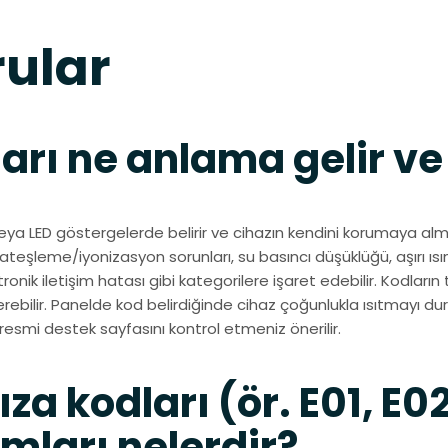
rular
arı ne anlama gelir ve
ya LED göstergelerde belirir ve cihazın kendini korumaya almasın
 ateşleme/iyonizasyon sorunları, su basıncı düşüklüğü, aşırı ı
ik iletişim hatası gibi kategorilere işaret edebilir. Kodların
erebilir. Panelde kod belirdiğinde cihaz çoğunlukla ısıtmayı du
resmi destek sayfasını kontrol etmeniz önerilir.
za kodları (ör. E01, E02
mları nelerdir?