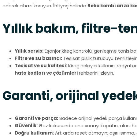
ederek cihazı koruyun. İhtiyaç halinde
Beko kombi arıza kod
Yıllık bakım, filtre-te
Yıllık servis:
Eşanjör kireç kontrolü, genleşme tankı bası
Filtre ve su basıncı:
Tesisat pislik tutucuyu temizleyin;
Tesisat ve su kalitesi:
Kireç önleyici kullanın, radyatör
hata kodları ve çözümleri
rehberini izleyin.
Garanti, orijinal yede
Garanti ve parça:
Sadece orijinal yedek parça kullanı
Güvenlik:
Gaz kokusunda ana vanayı kapatın, alanı ha
Doğru kullanım:
Art arda reset atmayın; aşırı ısınma, 