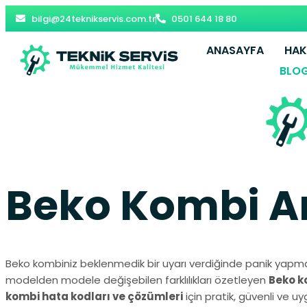
bilgi@24teknikservis.com.tr
0501 644 18 80
ANASAYFA
HAK
BLO
Beko Kombi Ar
Beko kombiniz beklenmedik bir uyarı verdiğinde panik yapmak
modelden modele değişebilen farklılıkları özetleyen
Beko ko
kombi hata kodları ve çözümleri
için pratik, güvenli ve u