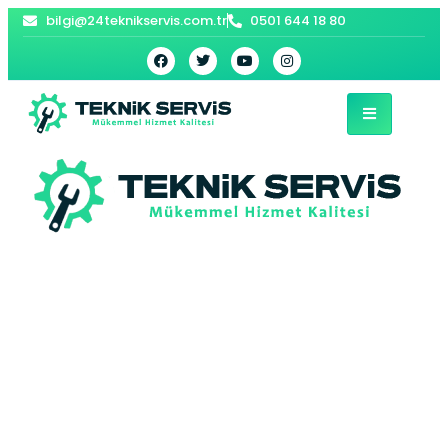
bilgi@24teknikservis.com.tr
0501 644 18 80
Kumburgaz E.C.A
Kombi Servisi –