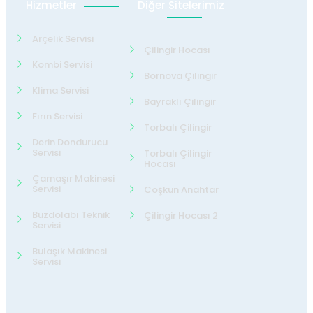
Hizmetler
Diğer Sitelerimiz
Arçelik Servisi
Çilingir Hocası
Kombi Servisi
Bornova Çilingir
Klima Servisi
Bayraklı Çilingir
Fırın Servisi
Torbalı Çilingir
Derin Dondurucu
Servisi
Torbalı Çilingir
Hocası
Çamaşır Makinesi
Servisi
Coşkun Anahtar
Buzdolabı Teknik
Çilingir Hocası 2
Servisi
Bulaşık Makinesi
Servisi