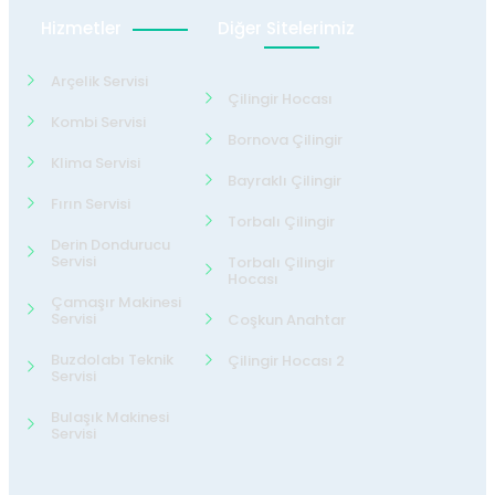
Hizmetler
Diğer Sitelerimiz
Arçelik Servisi
Çilingir Hocası
Kombi Servisi
Bornova Çilingir
Klima Servisi
Bayraklı Çilingir
Fırın Servisi
Torbalı Çilingir
Derin Dondurucu
Servisi
Torbalı Çilingir
Hocası
Çamaşır Makinesi
Servisi
Coşkun Anahtar
Buzdolabı Teknik
Çilingir Hocası 2
Servisi
Bulaşık Makinesi
Servisi