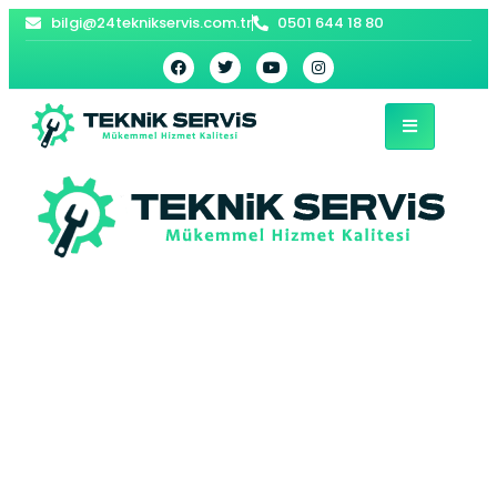
bilgi@24teknikservis.com.tr
0501 644 18 80
Avcılar Viessmann