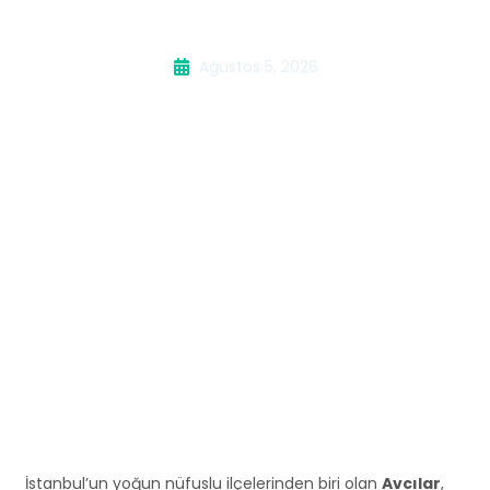
Kombi Servisi
Ağustos 5, 2026
İstanbul’un yoğun nüfuslu ilçelerinden biri olan
Avcılar
,