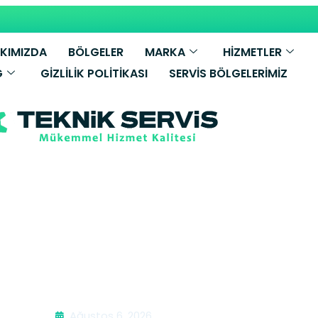
KIMIZDA
BÖLGELER
MARKA
HİZMETLER
G
GIZLILIK POLITIKASI
SERVIS BÖLGELERIMIZ
aşa Kombi Ser
Ağustos 6, 2026