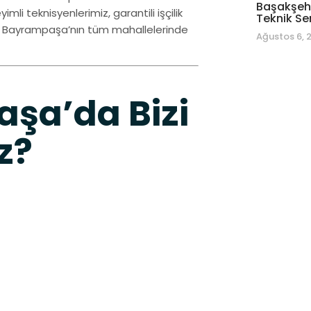
Başakşehi
li teknisyenlerimiz, garantili işçilik
Teknik Se
e Bayrampaşa’nın tüm mahallelerinde
Ağustos 6, 
şa’da Bizi
z?