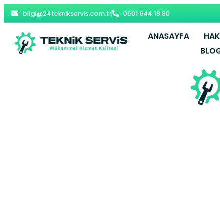
bilgi@24teknikservis.com.tr
0501 644 18 80
ANASAYFA
HAK
BLO
Bayramp