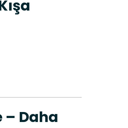
Kışa
e – Daha