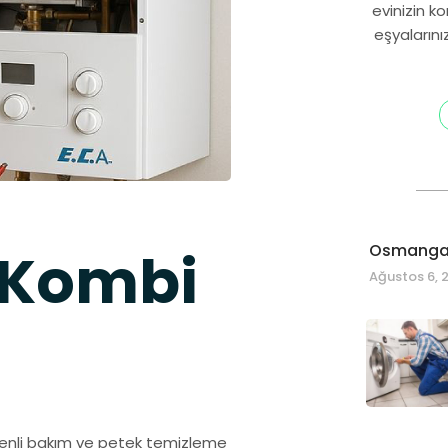
evinizin k
eşyalarını
Osmangaz
 Kombi
Ağustos 6, 
üzenli bakım ve petek temizleme