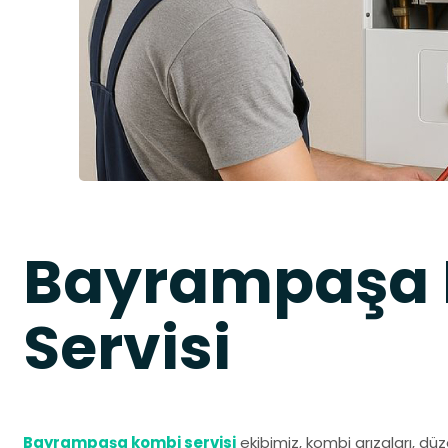
Bayrampaşa
Servisi
Bayrampaşa kombi servisi
ekibimiz, kombi arızaları, d