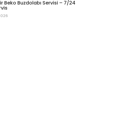
r Beko Buzdolabı Servisi – 7/24
rvis
2026