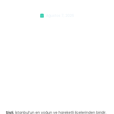
Kombi Servisi
Ağustos 7, 2026
Şişli
, İstanbul’un en yoğun ve hareketli ilçelerinden biridir.