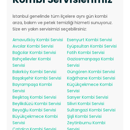
İstanbul genelinde tüm ilçelere aynı gün kombi
arıza, bakım ve petek temizliği hizmeti sunuyoruz.
Size en yakın servisimizi seçebilirsiniz:
Arnavutköy Kombi Servisi
Esenyurt Kombi Servisi
Avcılar Kombi Servisi
Eyüpsultan Kombi Servisi
Bağcılar Kombi Servisi
Fatih Kombi Servisi
Bahçelievler Kombi
Gaziosmanpaşa Kombi
Servisi
Servisi
Bakırköy Kombi Servisi
Güngören Kombi Servisi
Başakşehir Kombi Servisi
Kağıthane Kombi Servisi
Bayrampaşa Kombi
Küçükçekmece Kombi
Servisi
Servisi
Beşiktaş Kombi Servisi
Sarıyer Kombi Servisi
Beylikdüzü Kombi Servisi
Silivri Kombi Servisi
Beyoğlu Kombi Servisi
Sultangazi Kombi Servisi
Büyükçekmece Kombi
Şişli Kombi Servisi
Servisi
Zeytinburnu Kombi
Çatalca Kombi Servisi
Servisi