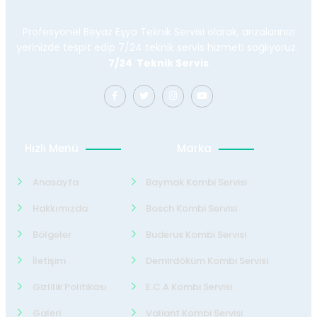
Profesyonel Beyaz Eşya Teknik Servisi olarak, arızalarınızı
yerinizde tespit edip 7/24 teknik servis hizmeti sağlıyoruz.
7/24 Teknik Servis
Hızlı Menü
Marka
Anasayfa
Baymak Kombi Servisi
Hakkımızda
Bosch Kombi Servisi
Bölgeler
Buderus Kombi Servisi
İletişim
Demirdöküm Kombi Servisi
Gizlilik Politikası
E.C.A Kombi Servisi
Galeri
Valiant Kombi Servisi