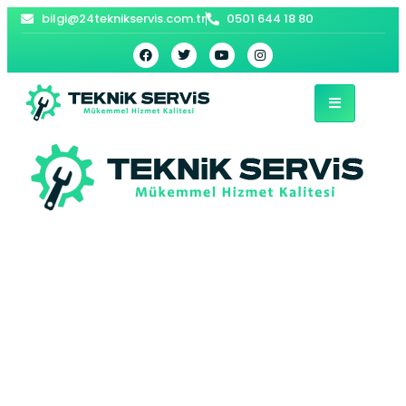
bilgi@24teknikservis.com.tr
0501 644 18 80
Şişli Viessmann