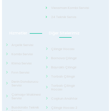
Viessman Kombi Servisi
24 Teknik Servis
Hizmetler
Diğer Sitelerimiz
Arçelik Servisi
Çilingir Hocası
Kombi Servisi
Bornova Çilingir
Klima Servisi
Bayraklı Çilingir
Fırın Servisi
Torbalı Çilingir
Derin Dondurucu
Servisi
Torbalı Çilingir
Hocası
Çamaşır Makinesi
Servisi
Coşkun Anahtar
Buzdolabı Teknik
Çilingir Hocası 2