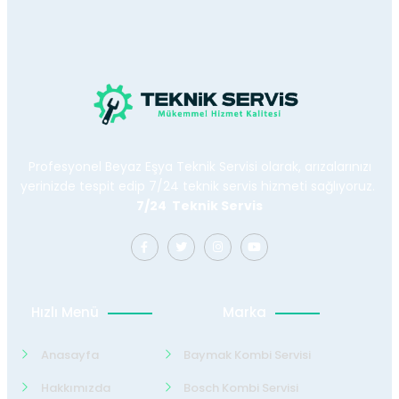
Profesyonel Beyaz Eşya Teknik Servisi olarak, arızalarınızı
yerinizde tespit edip 7/24 teknik servis hizmeti sağlıyoruz.
7/24 Teknik Servis
Hızlı Menü
Marka
Anasayfa
Baymak Kombi Servisi
Hakkımızda
Bosch Kombi Servisi