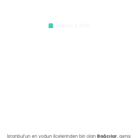
Servisi
Ağustos 6, 2026
İstanbul’un en yoğun ilçelerinden biri olan
Bağcılar
, geniş