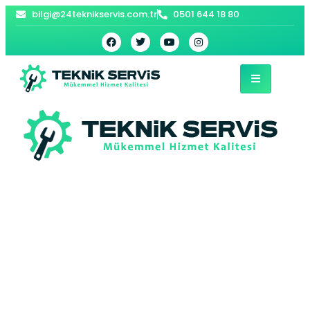
bilgi@24teknikservis.com.tr
0501 644 18 80
Bağcılar
Viessmann Kombi