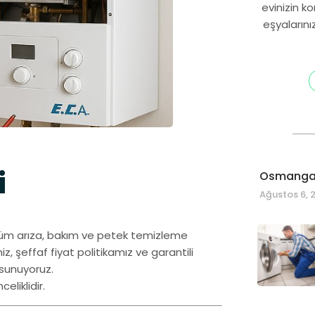
evinizin k
eşyalarını
i
Osmangaz
Ağustos 6, 
tüm arıza, bakım ve petek temizleme
iz, şeffaf fiyat politikamız ve garantili
 sunuyoruz.
eliklidir.