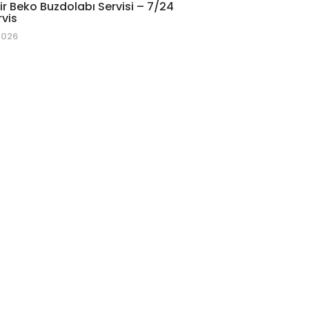
r Beko Buzdolabı Servisi – 7/24
rvis
2026