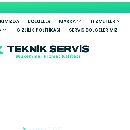
KIMIZDA
BÖLGELER
MARKA
HİZMETLER
G
GIZLILIK POLITIKASI
SERVIS BÖLGELERIMIZ
ar Kombi Servis
Ağustos 6, 2026