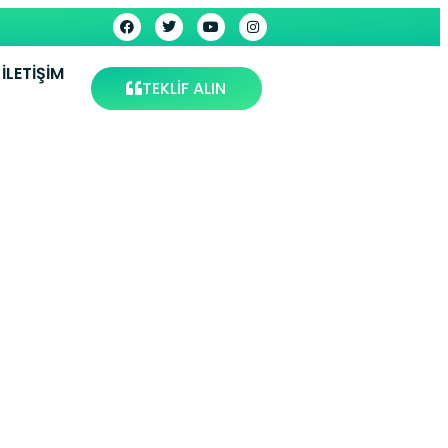
İLETIŞIM
TEKLİF ALIN
i