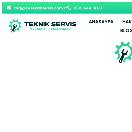
bilgi@24teknikservis.com.tr
0501 644 18 80
ANASAYFA
HAK
BLO
Avcıl