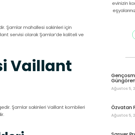
evinizin k
eşyalarını
ir. Şamlar mahallesi sakinleri için
llant servisi olarak Şamlar’de kaliteli ve
 Vaillant
Gençosman
Güngören 
Ağustos 5, 
dir. Şamlar sakinleri Vaillant kombileri
Özvatan P
r.
Ağustos 5, 
Sarıyer Pr