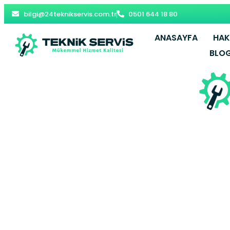
bilgi@24teknikservis.com.tr
0501 644 18 80
ANASAYFA
HAK
BLO
Şamlar Vai
Başakşe