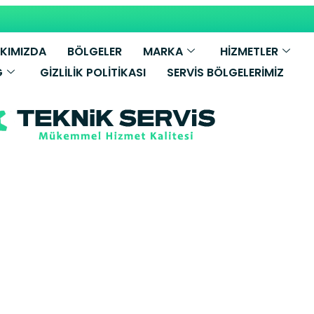
KIMIZDA
BÖLGELER
MARKA
HİZMETLER
G
GIZLILIK POLITIKASI
SERVIS BÖLGELERIMIZ
llant Kombi Ser
hir Yetkili Ser