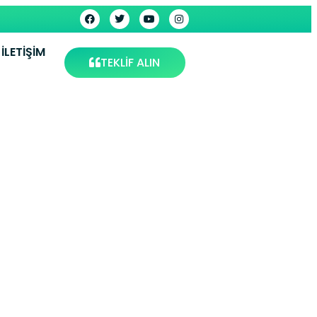
İLETIŞIM
TEKLİF ALIN
visi –
vis