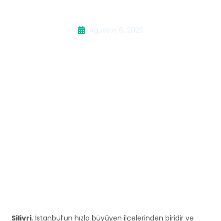
Kombi Servisi
Ağustos 6, 2026
Silivri
, İstanbul’un hızla büyüyen ilçelerinden biridir ve