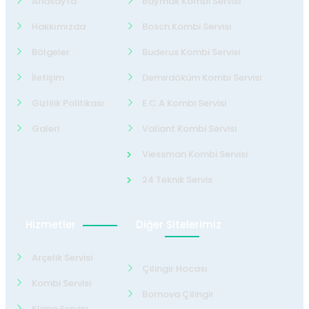
Anasayfa
Baymak Kombi Servisi
Hakkımızda
Bosch Kombi Servisi
Bölgeler
Buderus Kombi Servisi
İletişim
Demirdöküm Kombi Servisi
Gizlilik Politikası
E.C.A Kombi Servisi
Galeri
Valiant Kombi Servisi
Viessman Kombi Servisi
24 Teknik Servis
Hizmetler
Diğer Sitelerimiz
Arçelik Servisi
Çilingir Hocası
Kombi Servisi
Bornova Çilingir
Klima Servisi