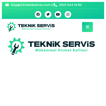
bilgi@24teknikservis.com.tr
0501 644 18 80
Silivri Vaillant