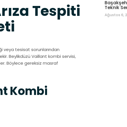
Başakşehi
rıza Tespiti
Teknik Se
Ağustos 6, 
ti
iği veya tesisat sorunlarından
ir. Beylikdüzü Vaillant kombi servisi,
ler. Böylece gereksiz masraf
ant Kombi