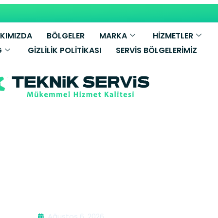
KIMIZDA
BÖLGELER
MARKA
HİZMETLER
G
GIZLILIK POLITIKASI
SERVIS BÖLGELERIMIZ
Vaillant Kombi 
Ağustos 6, 2026