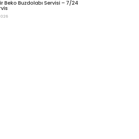
r Beko Buzdolabı Servisi – 7/24
rvis
2026