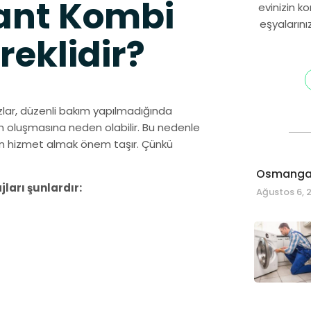
lant Kombi
evinizin k
eşyalarını
reklidir?
hazlar, düzenli bakım yapılmadığında
ın oluşmasına neden olabilir. Bu nedenle
en hizmet almak önem taşır. Çünkü
Osmangaz
jları şunlardır:
Ağustos 6, 