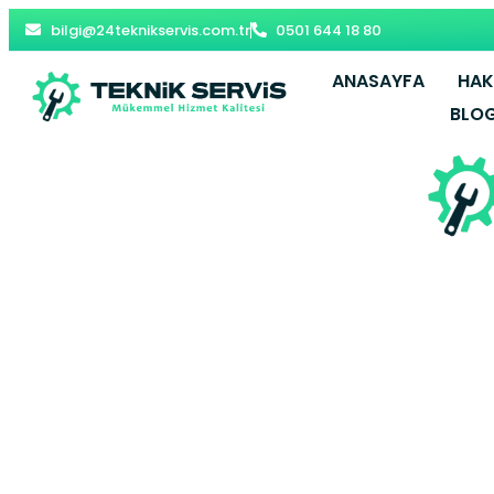
bilgi@24teknikservis.com.tr
0501 644 18 80
ANASAYFA
HAK
BLO
Beylikdüzü 