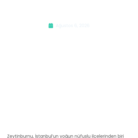
Servisi
Ağustos 6, 2026
Zeytinburnu, İstanbul’un yoğun nüfuslu ilçelerinden biri