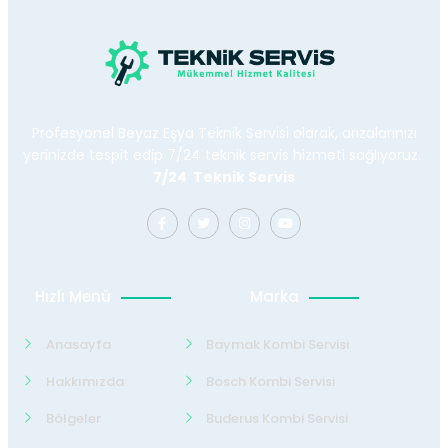
Profesyonel Beyaz Eşya Teknik Servisi olarak, arızalarınızı
yerinizde tespit edip 7/24 teknik servis hizmeti sağlıyoruz.
7/24 Teknik Servis
Hızlı Menü
Marka
Anasayfa
Baymak Kombi Servisi
Hakkımızda
Bosch Kombi Servisi
Bölgeler
Buderus Kombi Servisi