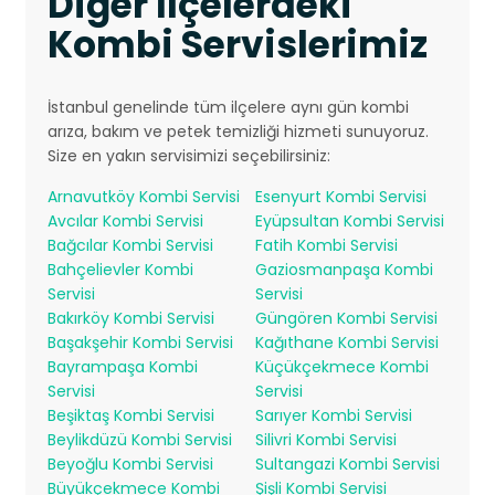
Diğer İlçelerdeki
Kombi Servislerimiz
İstanbul genelinde tüm ilçelere aynı gün kombi
arıza, bakım ve petek temizliği hizmeti sunuyoruz.
Size en yakın servisimizi seçebilirsiniz:
Arnavutköy Kombi Servisi
Esenyurt Kombi Servisi
Avcılar Kombi Servisi
Eyüpsultan Kombi Servisi
Bağcılar Kombi Servisi
Fatih Kombi Servisi
Bahçelievler Kombi
Gaziosmanpaşa Kombi
Servisi
Servisi
Bakırköy Kombi Servisi
Güngören Kombi Servisi
Başakşehir Kombi Servisi
Kağıthane Kombi Servisi
Bayrampaşa Kombi
Küçükçekmece Kombi
Servisi
Servisi
Beşiktaş Kombi Servisi
Sarıyer Kombi Servisi
Beylikdüzü Kombi Servisi
Silivri Kombi Servisi
Beyoğlu Kombi Servisi
Sultangazi Kombi Servisi
Büyükçekmece Kombi
Şişli Kombi Servisi