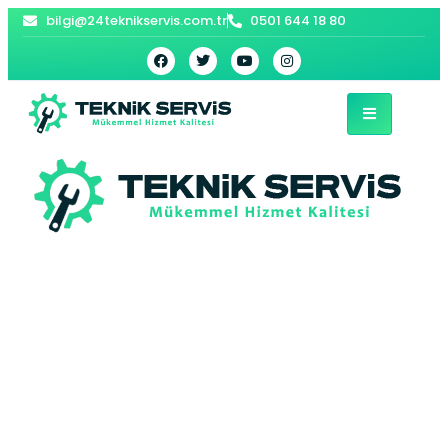
bilgi@24teknikservis.com.tr
0501 644 18 80
Zeytinburnu
Vaillant Kombi