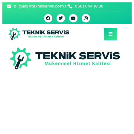
bilgi@24teknikservis.com.tr
0501 644 18 80
İstinye Vaillant
Kombi Servisi –