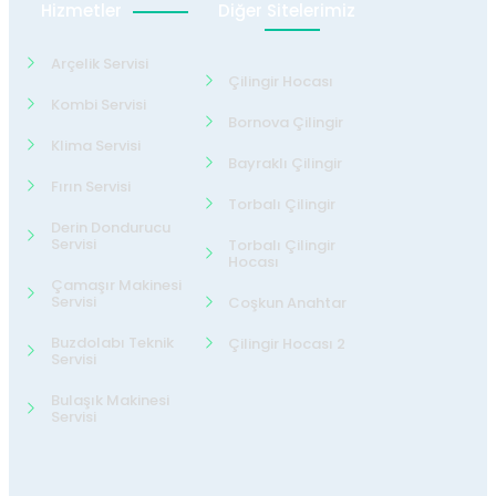
Hizmetler
Diğer Sitelerimiz
Arçelik Servisi
Çilingir Hocası
Kombi Servisi
Bornova Çilingir
Klima Servisi
Bayraklı Çilingir
Fırın Servisi
Torbalı Çilingir
Derin Dondurucu
Servisi
Torbalı Çilingir
Hocası
Çamaşır Makinesi
Servisi
Coşkun Anahtar
Buzdolabı Teknik
Çilingir Hocası 2
Servisi
Bulaşık Makinesi
Servisi