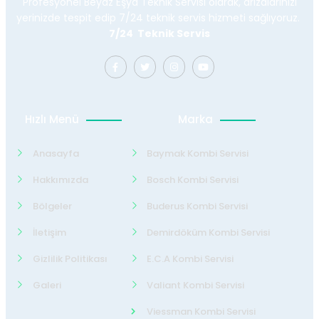
Profesyonel Beyaz Eşya Teknik Servisi olarak, arızalarınızı
yerinizde tespit edip 7/24 teknik servis hizmeti sağlıyoruz.
7/24 Teknik Servis
Hızlı Menü
Marka
Anasayfa
Baymak Kombi Servisi
Hakkımızda
Bosch Kombi Servisi
Bölgeler
Buderus Kombi Servisi
İletişim
Demirdöküm Kombi Servisi
Gizlilik Politikası
E.C.A Kombi Servisi
Galeri
Valiant Kombi Servisi
Viessman Kombi Servisi