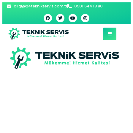
bilgi@24teknikservis.com.tr
0501 644 18 80
Artvin Baymak
Kombi Servisi –