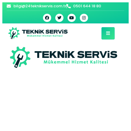
bilgi@24teknikservis.com.tr
0501 644 18 80
Başakşehir Grundig
Buzdolabı Servisi –