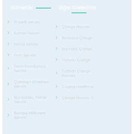
Hizmetler
Diğer Sitelerimiz
Arçelik Servisi
Çilingir Hocası
Kombi Servisi
Bornova Çilingir
Klima Servisi
Bayraklı Çilingir
Fırın Servisi
Torbalı Çilingir
Derin Dondurucu
Servisi
Torbalı Çilingir
Hocası
Çamaşır Makinesi
Servisi
Coşkun Anahtar
Buzdolabı Teknik
Çilingir Hocası 2
Servisi
Bulaşık Makinesi
Servisi