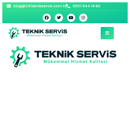
bilgi@24teknikservis.com.tr
0501 644 18 80
Çınardere Baymak
Kombi Servisi –