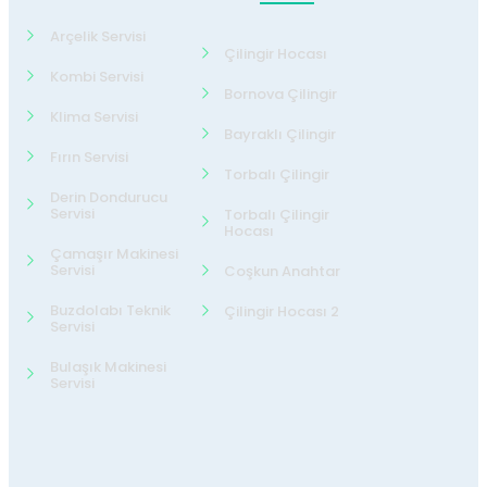
Arçelik Servisi
Çilingir Hocası
Kombi Servisi
Bornova Çilingir
Klima Servisi
Bayraklı Çilingir
Fırın Servisi
Torbalı Çilingir
Derin Dondurucu
Servisi
Torbalı Çilingir
Hocası
Çamaşır Makinesi
Servisi
Coşkun Anahtar
Buzdolabı Teknik
Çilingir Hocası 2
Servisi
Bulaşık Makinesi
Servisi