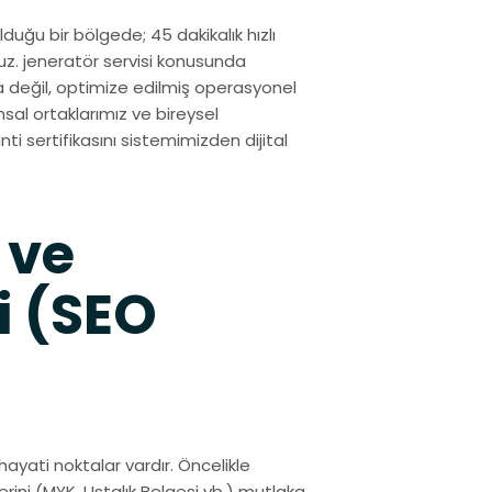
lduğu bir bölgede; 45 dakikalık hızlı
uz. jeneratör servisi konusunda
a değil, optimize edilmiş operasyonel
sal ortaklarımız ve bireysel
nti sertifikasını sistemimizden dijital
 ve
i (SEO
hayati noktalar vardır. Öncelikle
rini (MYK, Ustalık Belgesi vb.) mutlaka