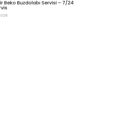
r Beko Buzdolabı Servisi – 7/24
rvis
2026