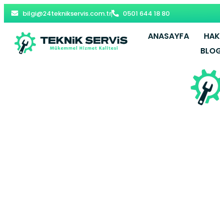
bilgi@24teknikservis.com.tr
0501 644 18 80
ANASAYFA
HAK
BLO
Bağcilar Jene