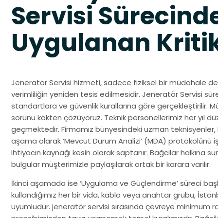
Servisi Sürecind
Uygulanan Kriti
Jeneratör Servisi hizmeti, sadece fiziksel bir müdahale d
verimliliğin yeniden tesis edilmesidir. Jeneratör Servisi s
standartlara ve güvenlik kurallarına göre gerçekleştirilir. 
sorunu kökten çözüyoruz. Teknik personellerimiz her yıl düz
geçmektedir. Firmamız bünyesindeki uzman teknisyenler, B
aşama olarak ‘Mevcut Durum Analizi’ (MDA) protokolünü iş
ihtiyacın kaynağı kesin olarak saptanır. Bağcilar halkına 
bulgular müşterimizle paylaşılarak ortak bir karara varılır.
İkinci aşamada ise ‘Uygulama ve Güçlendirme’ süreci başlar
kullandığımız her bir vida, kablo veya anahtar grubu, İsta
uyumludur. jeneratör servisi sırasında çevreye minimum r