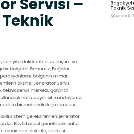
ör Servisi –
Başakşehi
Teknik Se
 Teknik
Ağustos 6, 
lar, son yıllardaki kentsel dönüşüm ve
ı bir bölgedir. Firmamız, Bağcilar
perasyonlarını, bölgenin mimari
emlerin aksine, Jeneratör Servisi
, teknik servis merkezi, garantili
ullanarak hata payını sıfıra indiriyoruz.
a modern bir mühendislik çözümüdür.
 akıllı sistem gereksinimleri, jeneratör
ördür. Biz, İstanbul genelindeki saha
em oranından elektrik şebekesi