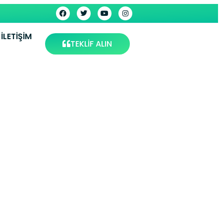
İLETIŞIM
TEKLİF ALIN
 İstanbul