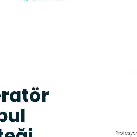
ratör
bul
teği
Profesyon