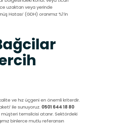
r bölgesindeki konut veya ticari
izce uzaktan veya yerinde
üş Hatası’ (GDH) oranımız %1’in
Bağcilar
ercih
 kalite ve hız üçgeni en önemli kriterdir.
keti’ ile sunuyoruz.
0501 644 18 80
 müşteri temsilcisi atanır. Sektördeki
ımız binlerce mutlu referansın