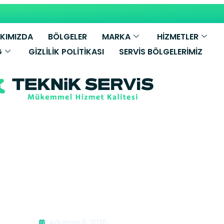
KIMIZDA
BÖLGELER
MARKA
HİZMETLER
G
GIZLILIK POLITIKASI
SERVIS BÖLGELERIMIZ
ratör Servisi |
Ağustos 6, 2026