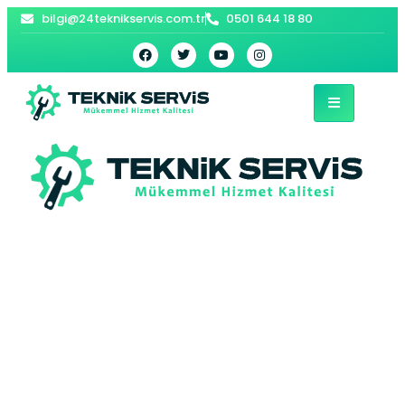
bilgi@24teknikservis.com.tr
0501 644 18 80
Sultangazi Beko
Kurutma Makinesi