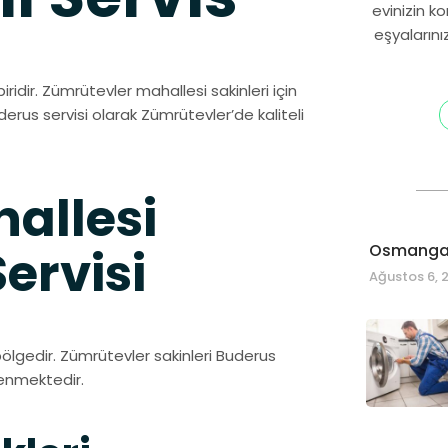
evinizin k
eşyalarını
ridir. Zümrütevler mahallesi sakinleri için
derus servisi olarak Zümrütevler’de kaliteli
allesi
Osmangaz
ervisi
Ağustos 6, 
ölgedir. Zümrütevler sakinleri Buderus
venmektedir.