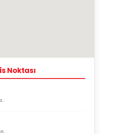
is Noktası
z.
ır.