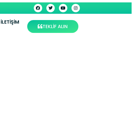
İLETIŞIM
TEKLİF ALIN
 Servisi
is