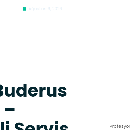
Ağustos 6, 2026
Buderus
 –
i Servis
Profesyon