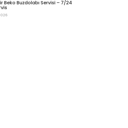
r Beko Buzdolabı Servisi – 7/24
rvis
2026