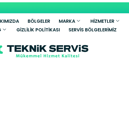
KIMIZDA
BÖLGELER
MARKA
HİZMETLER
G
GIZLILIK POLITIKASI
SERVIS BÖLGELERIMIZ
Buderus Kombi
pe Yetkili Serv