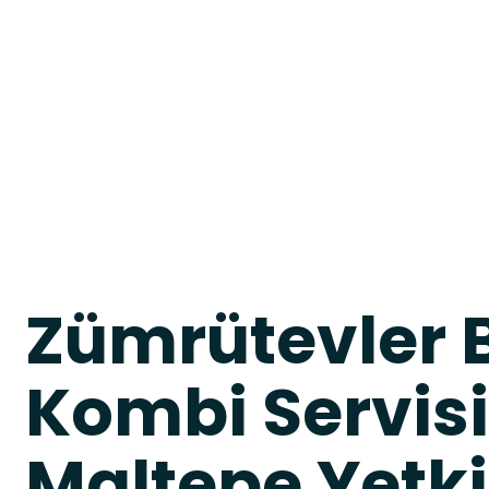
Zümrütevler 
Kombi Servisi
Maltepe Yetkil