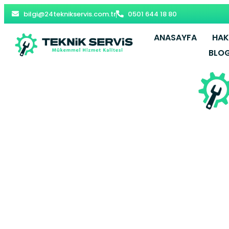
bilgi@24teknikservis.com.tr
0501 644 18 80
ANASAYFA
HAK
BLO
Zümrütevler 
– Malte