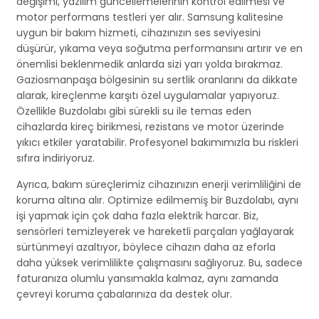
değişimi, yazılım güncellemelerinin kontrol edilmesi ve
motor performans testleri yer alır. Samsung kalitesine
uygun bir bakım hizmeti, cihazınızın ses seviyesini
düşürür, yıkama veya soğutma performansını artırır ve en
önemlisi beklenmedik anlarda sizi yarı yolda bırakmaz.
Gaziosmanpaşa bölgesinin su sertlik oranlarını da dikkate
alarak, kireçlenme karşıtı özel uygulamalar yapıyoruz.
Özellikle Buzdolabı gibi sürekli su ile temas eden
cihazlarda kireç birikmesi, rezistans ve motor üzerinde
yıkıcı etkiler yaratabilir. Profesyonel bakımımızla bu riskleri
sıfıra indiriyoruz.
Ayrıca, bakım süreçlerimiz cihazınızın enerji verimliliğini de
koruma altına alır. Optimize edilmemiş bir Buzdolabı, aynı
işi yapmak için çok daha fazla elektrik harcar. Biz,
sensörleri temizleyerek ve hareketli parçaları yağlayarak
sürtünmeyi azaltıyor, böylece cihazın daha az eforla
daha yüksek verimlilikte çalışmasını sağlıyoruz. Bu, sadece
faturanıza olumlu yansımakla kalmaz, aynı zamanda
çevreyi koruma çabalarınıza da destek olur.