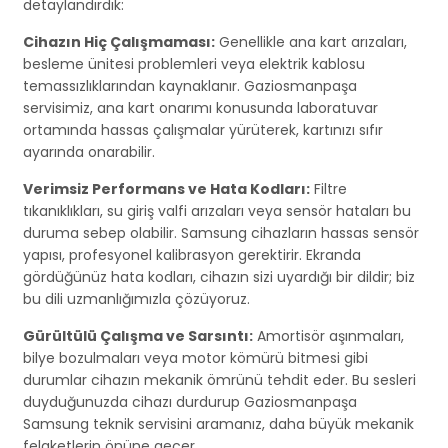
detaylandırdık:
Cihazın Hiç Çalışmaması:
Genellikle ana kart arızaları,
besleme ünitesi problemleri veya elektrik kablosu
temassızlıklarından kaynaklanır. Gaziosmanpaşa
servisimiz, ana kart onarımı konusunda laboratuvar
ortamında hassas çalışmalar yürüterek, kartınızı sıfır
ayarında onarabilir.
Verimsiz Performans ve Hata Kodları:
Filtre
tıkanıklıkları, su giriş valfi arızaları veya sensör hataları bu
duruma sebep olabilir. Samsung cihazların hassas sensör
yapısı, profesyonel kalibrasyon gerektirir. Ekranda
gördüğünüz hata kodları, cihazın sizi uyardığı bir dildir; biz
bu dili uzmanlığımızla çözüyoruz.
Gürültülü Çalışma ve Sarsıntı:
Amortisör aşınmaları,
bilye bozulmaları veya motor kömürü bitmesi gibi
durumlar cihazın mekanik ömrünü tehdit eder. Bu sesleri
duyduğunuzda cihazı durdurup Gaziosmanpaşa
Samsung teknik servisini aramanız, daha büyük mekanik
felaketlerin önüne geçer.