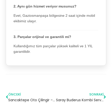
2. Aynı gün hizmet veriyor musunuz?
Evet, Gaziosmanpaşa bölgesine 2 saat içinde mobil
ekibimiz ulaşır.
3. Parçalar orijinal ve garantili mi?
Kullandığımız tüm parçalar yüksek kaliteli ve 1 YIL
garantilidir.
ÖNCEKI
SONRAKI
Sancaktepe Oto Çilingir – 7/24 Acil Servis
Saray Buderus Kombi Servisi – Ümraniye Yetkili Servis