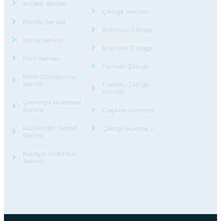
Arçelik Servisi
Çilingir Hocası
Kombi Servisi
Bornova Çilingir
Klima Servisi
Bayraklı Çilingir
Fırın Servisi
Torbalı Çilingir
Derin Dondurucu
Servisi
Torbalı Çilingir
Hocası
Çamaşır Makinesi
Servisi
Coşkun Anahtar
Buzdolabı Teknik
Çilingir Hocası 2
Servisi
Bulaşık Makinesi
Servisi