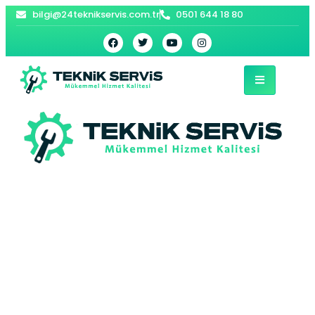
bilgi@24teknikservis.com.tr
0501 644 18 80
Gaziosmanpaşa
Samsung