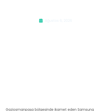
Buzdolabı Servisi
Ağustos 6, 2026
Gaziosmanpaşa bölgesinde ikamet eden Samsung