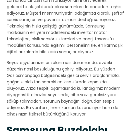
zamanda cihazın tüm fonksiyonlarını test ederek
gelecekte oluşabilecek olası sorunları da önceden teşhis
ediyoruz. Müşteri memnuniyetini odağımıza alarak, şeffaf
servis süreçleri ve güvenilir uzman desteği sunuyoruz.
Teknolojinin hızla geliştiği günümüzde, Samsung
markasının en yeni modellerindeki invertör motor
teknolojileri, akıllı sensör sistemleri ve enerji tasarrufu
modülleri konusunda eğitimli personelimizle, en karmaşık
dijital arızalarda bile kesin sonuçlar alıyoruz.
Beyaz eşyalarınızın arızalanması durumunda, evdeki
düzenin nasıl bozulduğunu çok iyi biliyoruz. Bu yüzden
Gaziosmanpaşa bölgesindeki gezici servis araçlarımızla,
çağrınızı aldıktan sonraki en kısa sürede kapınızda
oluyoruz. Arıza tespiti aşamasında kullandığımız modern
diyagnostik cihazlar sayesinde, cihazınızı gereksiz yere
söküp takmadan, sorunun kaynağını doğrudan tespit
ediyoruz. Bu yöntem, hem zaman kazandırıyor hem de
cihazınızın fiziksel bütünlüğünü koruyor.
Samsung Buzdolabı