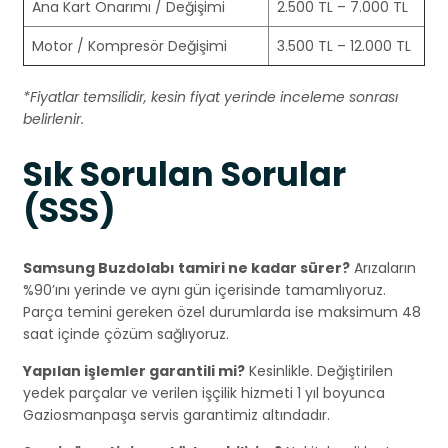
Ana Kart Onarımı / Değişimi
2.500 TL – 7.000 TL
Motor / Kompresör Değişimi
3.500 TL – 12.000 TL
*Fiyatlar temsilidir, kesin fiyat yerinde inceleme sonrası
belirlenir.
Sık Sorulan Sorular
(SSS)
Samsung Buzdolabı tamiri ne kadar sürer?
Arızaların
%90’ını yerinde ve aynı gün içerisinde tamamlıyoruz.
Parça temini gereken özel durumlarda ise maksimum 48
saat içinde çözüm sağlıyoruz.
Yapılan işlemler garantili mi?
Kesinlikle. Değiştirilen
yedek parçalar ve verilen işçilik hizmeti 1 yıl boyunca
Gaziosmanpaşa servis garantimiz altındadır.