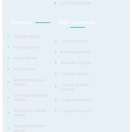
24 Teknik Servis
Hizmetler
Diğer Sitelerimiz
Arçelik Servisi
Çilingir Hocası
Kombi Servisi
Bornova Çilingir
Klima Servisi
Bayraklı Çilingir
Fırın Servisi
Torbalı Çilingir
Derin Dondurucu
Servisi
Torbalı Çilingir
Hocası
Çamaşır Makinesi
Servisi
Coşkun Anahtar
Buzdolabı Teknik
Çilingir Hocası 2
Servisi
Bulaşık Makinesi
Servisi