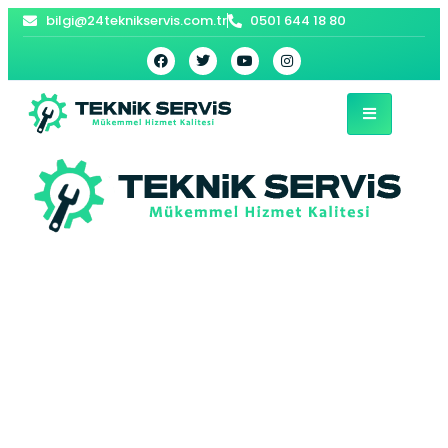
bilgi@24teknikservis.com.tr
0501 644 18 80
Tevfikbey Baymak
Kombi Servisi –