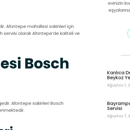
evinizin k
eşyalarını
ir. Altıntepe mahallesi sakinleri için
h servisi olarak Altıntepe’de kaliteli ve
esi Bosch
Kanlıca D
Beykoz Yet
Ağustos 7, 
edir. Altıntepe sakinleri Bosch
Bayrampa
Servisi
venmektedir.
Ağustos 7, 