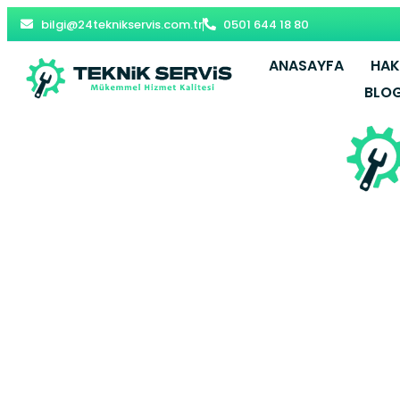
bilgi@24teknikservis.com.tr
0501 644 18 80
ANASAYFA
HAK
BLO
Altıntepe 
Maltep