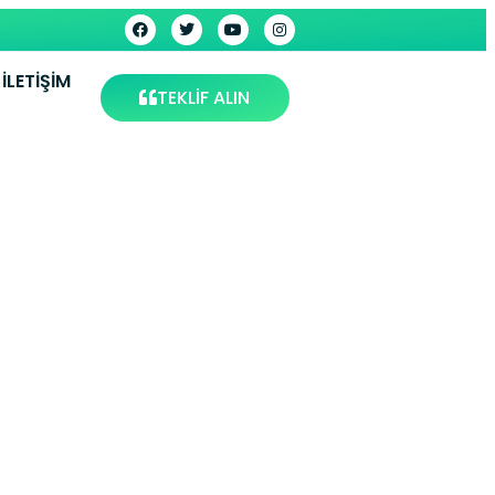
İLETIŞIM
TEKLİF ALIN
visi –
s