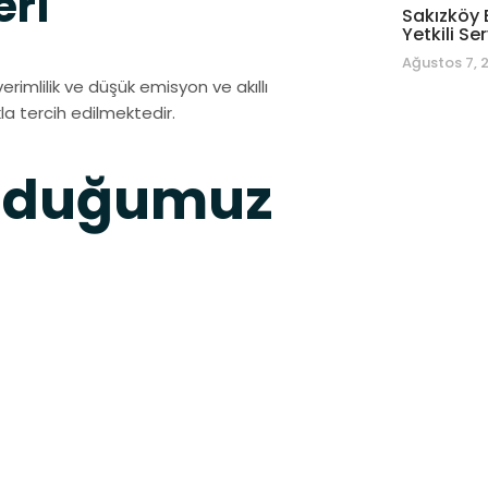
eri
Sakızköy 
Yetkili Ser
Ağustos 7, 
rimlilik ve düşük emisyon ve akıllı
kla tercih edilmektedir.
unduğumuz