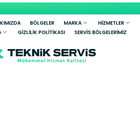
KIMIZDA
BÖLGELER
MARKA
HİZMETLER
G
GIZLILIK POLITIKASI
SERVIS BÖLGELERIMIZ
Bosch Kombi Ser
e Yetkili Servi