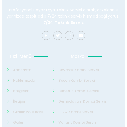
Profesyonel Beyaz Eşya Teknik Servisi olarak, arızalarınızı
yerinizde tespit edip 7/24 teknik servis hizmeti sağlıyoruz.
7/24 Teknik Servis
Hızlı Menü
Marka
Anasayfa
Baymak Kombi Servisi
Hakkımızda
Bosch Kombi Servisi
Bölgeler
Buderus Kombi Servisi
İletişim
Demirdöküm Kombi Servisi
Gizlilik Politikası
E.C.A Kombi Servisi
Galeri
Valiant Kombi Servisi