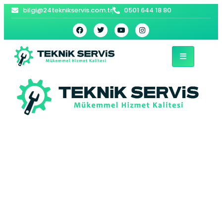
bilgi@24teknikservis.com.tr
0501 644 18 80
Beşyol Viessmann
Kombi Servisi –