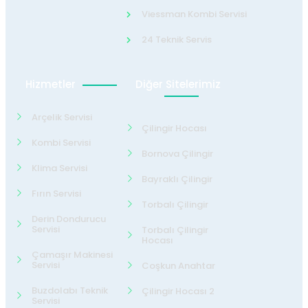
Viessman Kombi Servisi
24 Teknik Servis
Hizmetler
Diğer Sitelerimiz
Arçelik Servisi
Çilingir Hocası
Kombi Servisi
Bornova Çilingir
Klima Servisi
Bayraklı Çilingir
Fırın Servisi
Torbalı Çilingir
Derin Dondurucu
Servisi
Torbalı Çilingir
Hocası
Çamaşır Makinesi
Servisi
Coşkun Anahtar
Buzdolabı Teknik
Çilingir Hocası 2
Servisi