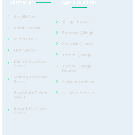
Hizmetler
Diğer Sitelerimiz
Arçelik Servisi
Çilingir Hocası
Kombi Servisi
Bornova Çilingir
Klima Servisi
Bayraklı Çilingir
Fırın Servisi
Torbalı Çilingir
Derin Dondurucu
Servisi
Torbalı Çilingir
Hocası
Çamaşır Makinesi
Servisi
Coşkun Anahtar
Buzdolabı Teknik
Çilingir Hocası 2
Servisi
Bulaşık Makinesi
Servisi