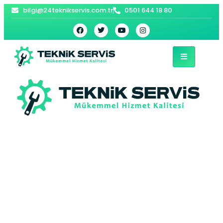
bilgi@24teknikservis.com.tr
0501 644 18 80
Seyrantepe Bosch
Kombi Servisi –