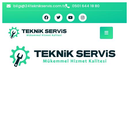
bilgi@24teknikservis.com.tr
0501 644 18 80
Gültepe Viessmann
Kombi Servisi –