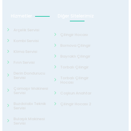
Hizmetler
Diğer Sitelerimiz
Arçelik Servisi
Çilingir Hocası
Kombi Servisi
Bornova Çilingir
Klima Servisi
Bayraklı Çilingir
Fırın Servisi
Torbalı Çilingir
Derin Dondurucu
Servisi
Torbalı Çilingir
Hocası
Çamaşır Makinesi
Servisi
Coşkun Anahtar
Buzdolabı Teknik
Çilingir Hocası 2
Servisi
Bulaşık Makinesi
Servisi