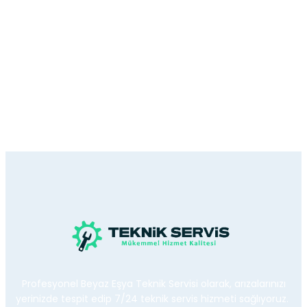
Profesyonel Beyaz Eşya Teknik Servisi olarak, arızalarınızı
yerinizde tespit edip 7/24 teknik servis hizmeti sağlıyoruz.