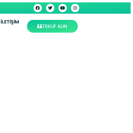
İLETIŞIM
TEKLİF ALIN
rvisi –
s