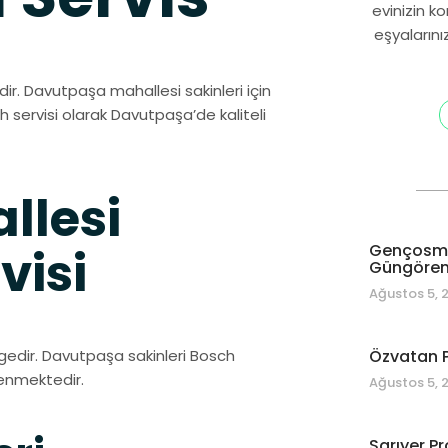
evinizin k
eşyalarını
dir. Davutpaşa mahallesi sakinleri için
ch servisi olarak Davutpaşa’de kaliteli
llesi
Gençosman
visi
Güngören 
Ağustos 5, 
lgedir. Davutpaşa sakinleri Bosch
Özvatan P
venmektedir.
Ağustos 5, 
Sarıyer Pr