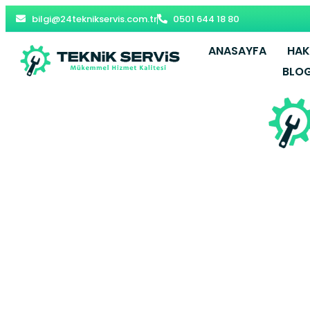
bilgi@24teknikservis.com.tr
0501 644 18 80
ANASAYFA
HAK
BLO
Davutpaşa B
Esenl