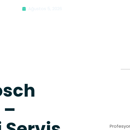
Ağustos 5, 2026
osch
 –
i Servis
Profesyon