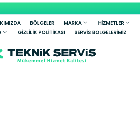
KIMIZDA
BÖLGELER
MARKA
HİZMETLER
G
GIZLILIK POLITIKASI
SERVIS BÖLGELERIMIZ
osch Kombi Se
er Yetkili Servi