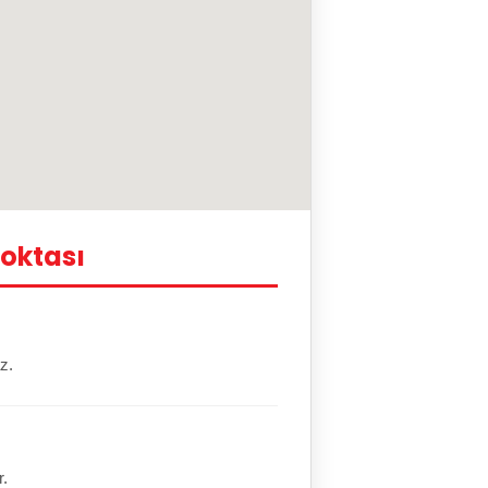
oktası
z.
r.