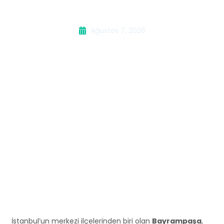
Kombi Servisi
Ağustos 7, 2026
İstanbul’un merkezi ilçelerinden biri olan
Bayrampaşa
,