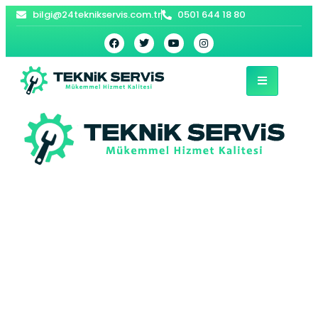
bilgi@24teknikservis.com.tr
0501 644 18 80
Bayrampaşa Bosch