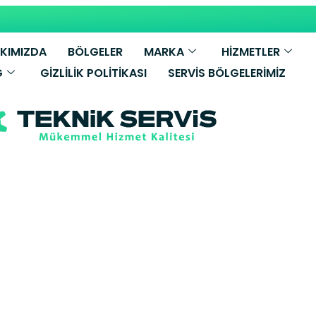
KIMIZDA
BÖLGELER
MARKA
HİZMETLER
G
GIZLILIK POLITIKASI
SERVIS BÖLGELERIMIZ
Kombi Servisi 
etkili Servis