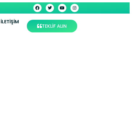
İLETIŞIM
TEKLİF ALIN
– Kartal