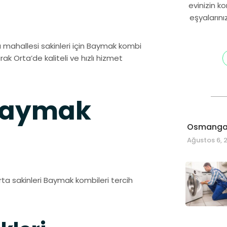
evinizin k
eşyalarını
rta mahallesi sakinleri için Baymak kombi
rak Orta’de kaliteli ve hızlı hizmet
 Baymak
Osmangaz
Ağustos 6, 
rta sakinleri Baymak kombileri tercih