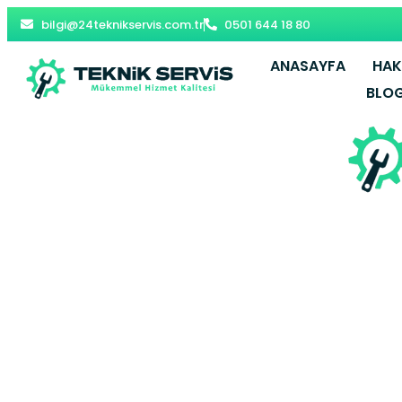
bilgi@24teknikservis.com.tr
0501 644 18 80
ANASAYFA
HAK
BLO
Orta Baymak 
Y