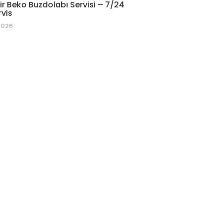
r Beko Buzdolabı Servisi – 7/24
rvis
2026