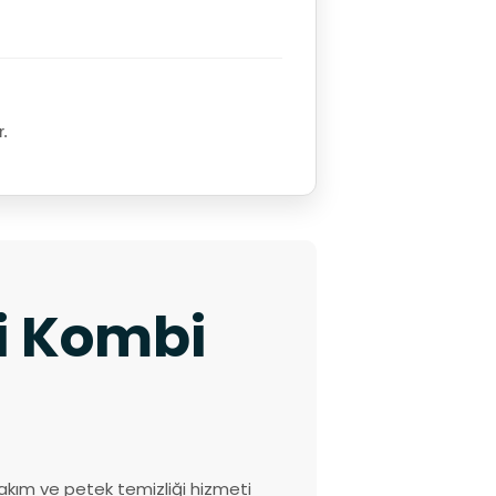
r.
ki Kombi
akım ve petek temizliği hizmeti