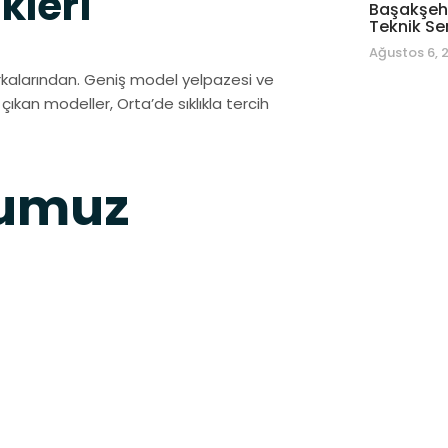
kleri
Başakşehi
Teknik Se
Ağustos 6, 
kalarından. Geniş model yelpazesi ve
ıkan modeller, Orta’de sıklıkla tercih
ğumuz