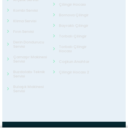
Çilingir Hocası
Kombi Servisi
Bornova Çilingir
Klima Servisi
Bayraklı Çilingir
Fırın Servisi
Torbalı Çilingir
Derin Dondurucu
Servisi
Torbalı Çilingir
Hocası
Çamaşır Makinesi
Servisi
Coşkun Anahtar
Buzdolabı Teknik
Çilingir Hocası 2
Servisi
Bulaşık Makinesi
Servisi