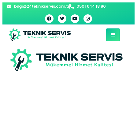
bilgi@24teknikservis.com.tr
0501 644 18 80
Yıldız Bosch Kombi
Servisi –