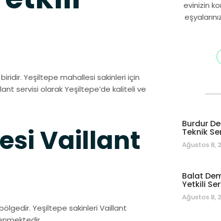
evinizin k
eşyalarını
iridir. Yeşiltepe mahallesi sakinleri için
llant servisi olarak Yeşiltepe’de kaliteli ve
Burdur De
esi Vaillant
Teknik Se
Ağustos 8, 
Balat Dem
Yetkili Ser
Ağustos 8, 
ölgedir. Yeşiltepe sakinleri Vaillant
venmektedir.