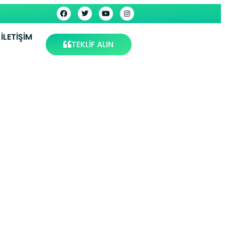
İLETIŞIM
TEKLİF ALIN
ervisi –
rvis