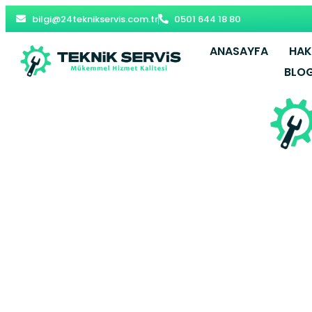
bilgi@24teknikservis.com.tr
0501 644 18 80
ANASAYFA
HAK
BLO
Yeşiltepe Va
Zeytinbu