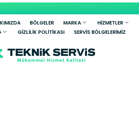
KIMIZDA
BÖLGELER
MARKA
HİZMETLER
G
GIZLILIK POLITIKASI
SERVIS BÖLGELERIMIZ
illant Kombi S
rnu Yetkili Se