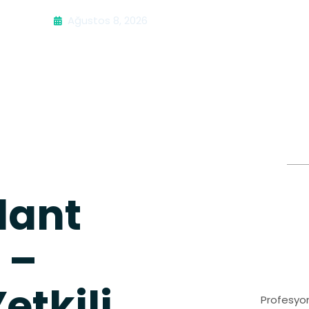
Ağustos 8, 2026
lant
 –
etkili
Profesyon