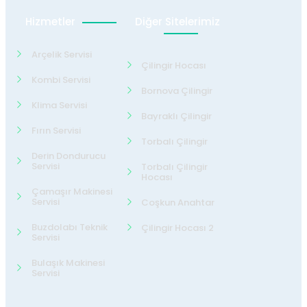
Hizmetler
Diğer Sitelerimiz
Arçelik Servisi
Çilingir Hocası
Kombi Servisi
Bornova Çilingir
Klima Servisi
Bayraklı Çilingir
Fırın Servisi
Torbalı Çilingir
Derin Dondurucu
Servisi
Torbalı Çilingir
Hocası
Çamaşır Makinesi
Servisi
Coşkun Anahtar
Buzdolabı Teknik
Çilingir Hocası 2
Servisi
Bulaşık Makinesi
Servisi