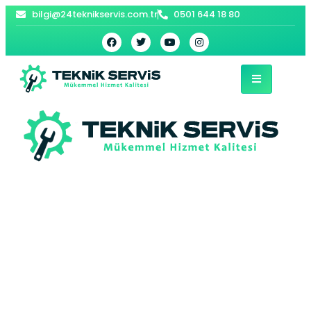
bilgi@24teknikservis.com.tr
0501 644 18 80
Bağlarbaşı Bosch
Kombi Servisi –