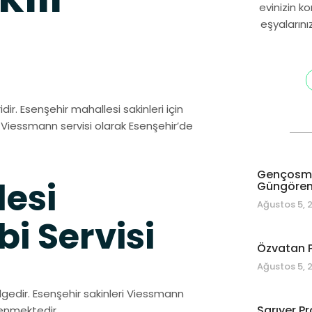
evinizin k
eşyalarını
dir. Esenşehir mahallesi sakinleri için
i Viessmann servisi olarak Esenşehir’de
Gençosman
lesi
Güngören 
Ağustos 5, 
 Servisi
Özvatan P
Ağustos 5, 
lgedir. Esenşehir sakinleri Viessmann
Sarıyer Pr
venmektedir.