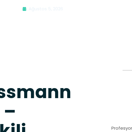
Ağustos 5, 2026
essmann
 –
ili
Profesyon