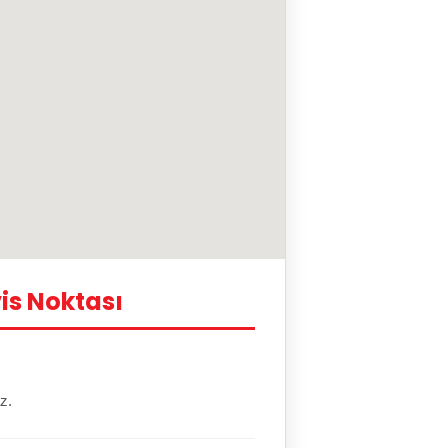
is Noktası
z.