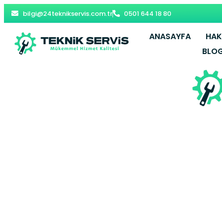
bilgi@24teknikservis.com.tr
0501 644 18 80
ANASAYFA
HAK
BLO
Esenşehir Vi
– Ümran