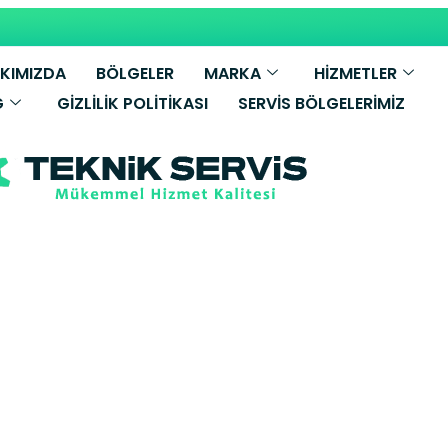
KIMIZDA
BÖLGELER
MARKA
HİZMETLER
G
GIZLILIK POLITIKASI
SERVIS BÖLGELERIMIZ
essmann Kombi
iye Yetkili Ser