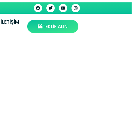
İLETIŞIM
TEKLİF ALIN
 Servisi
vis