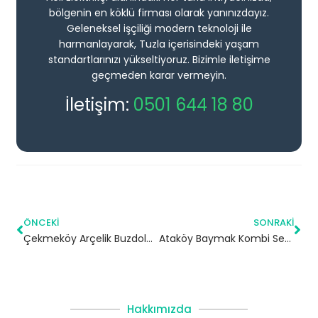
bölgenin en köklü firması olarak yanınızdayız.
Geleneksel işçiliği modern teknoloji ile
harmanlayarak, Tuzla içerisindeki yaşam
standartlarınızı yükseltiyoruz. Bizimle iletişime
geçmeden karar vermeyin.
İletişim:
0501 644 18 80
ÖNCEKI
SONRAKI
Çekmeköy Arçelik Buzdolabı Servisi
Ataköy Baymak Kombi Servisi – Bakırköy Yetkili Servis
Hakkımızda