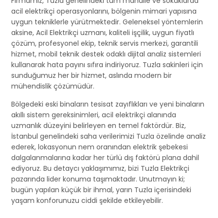
Firmamız, Tuzla genelindeki tüm mahalle ve sokaklarda
acil elektrikçi operasyonlarını, bölgenin mimari yapısına
uygun tekniklerle yürütmektedir. Geleneksel yöntemlerin
aksine, Acil Elektrikçi uzmanı, kaliteli işçilik, uygun fiyatlı
çözüm, profesyonel ekip, teknik servis merkezi, garantili
hizmet, mobil teknik destek odaklı dijital analiz sistemleri
kullanarak hata payını sıfıra indiriyoruz. Tuzla sakinleri için
sunduğumuz her bir hizmet, aslında modern bir
mühendislik çözümüdür.
Bölgedeki eski binaların tesisat zayıflıkları ve yeni binaların
akıllı sistem gereksinimleri, acil elektrikçi alanında
uzmanlık düzeyini belirleyen en temel faktördür. Biz,
İstanbul genelindeki saha verilerimizi Tuzla özelinde analiz
ederek, lokasyonun nem oranından elektrik şebekesi
dalgalanmalarına kadar her türlü dış faktörü plana dahil
ediyoruz. Bu detaycı yaklaşımımız, bizi Tuzla Elektrikçi
pazarında lider konuma taşımaktadır. Unutmayın ki;
bugün yapılan küçük bir ihmal, yarın Tuzla içerisindeki
yaşam konforunuzu ciddi şekilde etkileyebilir.