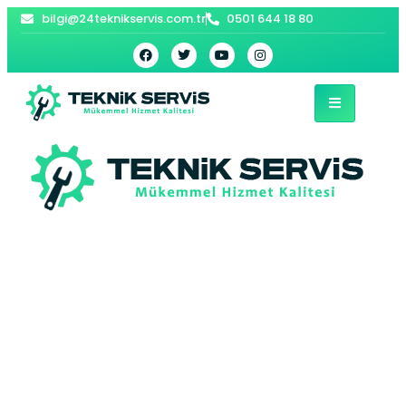
bilgi@24teknikservis.com.tr
0501 644 18 80
Tuzla Acil Elektrikçi