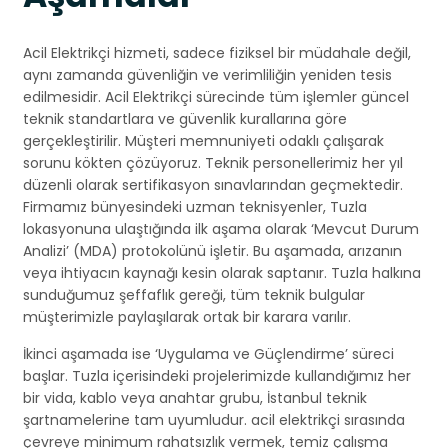
Acil Elektrikçi hizmeti, sadece fiziksel bir müdahale değil,
aynı zamanda güvenliğin ve verimliliğin yeniden tesis
edilmesidir. Acil Elektrikçi sürecinde tüm işlemler güncel
teknik standartlara ve güvenlik kurallarına göre
gerçekleştirilir. Müşteri memnuniyeti odaklı çalışarak
sorunu kökten çözüyoruz. Teknik personellerimiz her yıl
düzenli olarak sertifikasyon sınavlarından geçmektedir.
Firmamız bünyesindeki uzman teknisyenler, Tuzla
lokasyonuna ulaştığında ilk aşama olarak ‘Mevcut Durum
Analizi’ (MDA) protokolünü işletir. Bu aşamada, arızanın
veya ihtiyacın kaynağı kesin olarak saptanır. Tuzla halkına
sunduğumuz şeffaflık gereği, tüm teknik bulgular
müşterimizle paylaşılarak ortak bir karara varılır.
İkinci aşamada ise ‘Uygulama ve Güçlendirme’ süreci
başlar. Tuzla içerisindeki projelerimizde kullandığımız her
bir vida, kablo veya anahtar grubu, İstanbul teknik
şartnamelerine tam uyumludur. acil elektrikçi sırasında
çevreye minimum rahatsızlık vermek, temiz çalışma