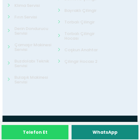
Klima Servisi
Bayraklı Çilingir
Fırın Servisi
Torbalı Çilingir
Derin Dondurucu
Servisi
Torbalı Çilingir
Hocası
Çamaşır Makinesi
Servisi
Coşkun Anahtar
Buzdolabı Teknik
Çilingir Hocası 2
Servisi
Bulaşık Makinesi
Servisi
©2026
24 Teknik Servis
Tüm Hakları
Telefon Et
WhatsApp
Saklıdır.