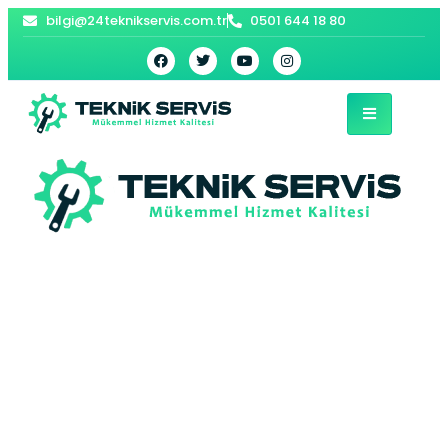
bilgi@24teknikservis.com.tr
0501 644 18 80
Alibey Viessmann
Kombi Servisi –